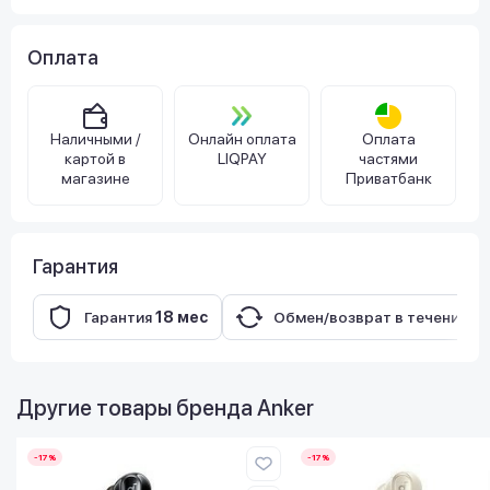
Оплата
Наличными /
Онлайн оплата
Оплата
картой в
LIQPAY
частями
магазине
Приватбанк
Гарантия
Гарантия
18 мес
Обмен/возврат в течение
14
Другие товары бренда
Anker
-17%
-17%