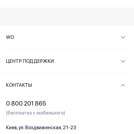
WO
О компании
ЦЕНТР ПОДДЕРЖКИ
Новости и видеообзоры
Доставка и оплата
Контакты
КОНТАКТЫ
Обмен и возврат
Вопросы и ответы
0 800 201 865
Гарантия и сервис
(бесплатно с мобильного)
Кредит
Киев, ул. Воздвиженская, 21-23