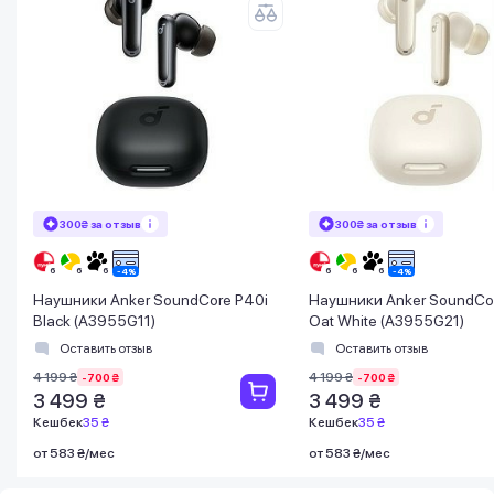
300₴ за отзыв
300₴ за отзыв
Наушники Anker SoundCore P40i
Наушники Anker SoundCo
Black (A3955G11)
Oat White (A3955G21)
Оставить отзыв
Оставить отзыв
4 199 ₴
4 199 ₴
-700 ₴
-700 ₴
3 499 ₴
3 499 ₴
Кешбек
35 ₴
Кешбек
35 ₴
от 583 ₴/мес
от 583 ₴/мес