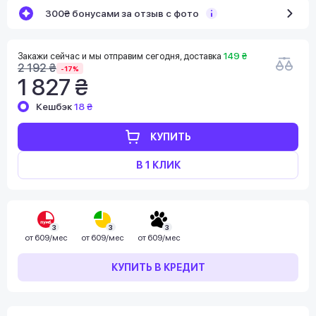
300₴ бонусами за отзыв с фото
Закажи сейчас и мы отправим сегодня, доставка
149 ₴
2 192 ₴
-17%
1 827 ₴
Кешбэк
18 ₴
КУПИТЬ
В 1 КЛИК
3
3
3
от
609/мес
от
609/мес
от
609/мес
КУПИТЬ В КРЕДИТ