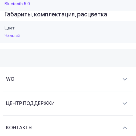
Bluetooth 5.0
Габариты, комплектация, расцветка
Цвет
Чёрный
WO
О компании
ЦЕНТР ПОДДЕРЖКИ
Новости и видеообзоры
Доставка и оплата
Контакты
КОНТАКТЫ