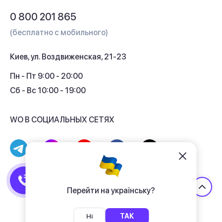
Обмен и возврат
Вопросы и ответы
0 800 201 865
Гарантия и сервис
(бесплатно с мобильного)
Кредит
Киев, ул. Воздвиженская, 21-23
Кэшбек
Пн - Пт 9:00 - 20:00
Сб - Вс 10:00 - 19:00
WO В СОЦИАЛЬНЫХ СЕТЯХ
© 2017 - 2026 Магазин гаджетов «WO»
Договор публичной оферты
Перейти на українську?
Политика конфиденциальности
Ні
ТАК