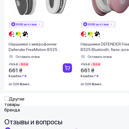
300₴ за отзыв
300₴ за отзыв
Наушники с микрофоном
Наушники DEFENDER Free
Defender FreeMotion B525
B525 Bluetooth, бело-ро
Bluetooth, бело-серый
(63528)
Оставить отзыв
Оставить отзыв
793 ₴
793 ₴
-132 ₴
-132 ₴
661 ₴
661 ₴
Кешбек
7 ₴
Кешбек
7 ₴
от 220 ₴/мес
от 220 ₴/мес
Отзывы и вопросы