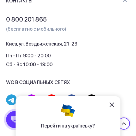
Контакты
КОНТАКТЫ
Обмен и возврат
Вопросы и ответы
0 800 201 865
Гарантия и сервис
(бесплатно с мобильного)
Кредит
Киев, ул. Воздвиженская, 21-23
Кэшбек
Пн - Пт 9:00 - 20:00
Сб - Вс 10:00 - 19:00
WO В СОЦИАЛЬНЫХ СЕТЯХ
© 2017 - 2026 Магазин гаджетов «WO»
Договор публичной оферты
Перейти на українську?
Политика конфиденциальности