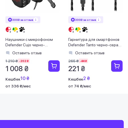
300₴ за отзыв
300₴ за отзыв
Наушники с микрофоном
Гарнитура для смартфонов
Defender Cujo черно-
Defender Tanto черно-серая,
красные
кабель 1,2м
Оставить отзыв
Оставить отзыв
1 210 ₴
265 ₴
-202 ₴
-44 ₴
1 008 ₴
221 ₴
10 ₴
2 ₴
Кешбек
Кешбек
от 336 ₴/мес
от 74 ₴/мес