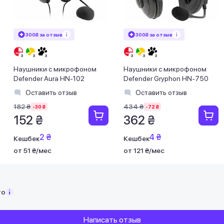
300₴ за отзыв
300₴ за отзыв
Наушники с микрофоном
Наушники с микрофоном
Defender Aura HN-102
Defender Gryphon HN-750
Оставить отзыв
Оставить отзыв
182 ₴
434 ₴
-30 ₴
-72 ₴
152 ₴
362 ₴
2 ₴
4 ₴
Кешбек
Кешбек
от 51 ₴/мес
от 121 ₴/мес
то
Написать отзыв