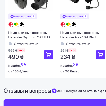
300₴ за отзыв
300₴ за отзыв
Наушники с микрофоном
Наушники с микрофоном
Defender Gryphon 750U USB
Defender Aura 104 Black
черные
Оставить отзыв
Оставить отзыв
588 ₴
281 ₴
-98 ₴
-47 ₴
490 ₴
234 ₴
5 ₴
2 ₴
Кешбек
Кешбек
от 163 ₴/мес
от 78 ₴/мес
Отзывы и вопросы
300₴ бонусами за отзыв с фо