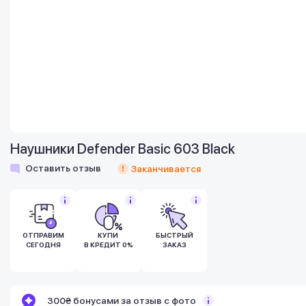
Наушники Defender Basic 603 Black
Оставить отзыв
Заканчивается
ОТПРАВИМ
КУПИ
БЫСТРЫЙ
СЕГОДНЯ
В КРЕДИТ 0%
ЗАКАЗ
Бонусы становятся активными спустя 14
300₴ бонусами за отзыв с фото
дней после покупки.