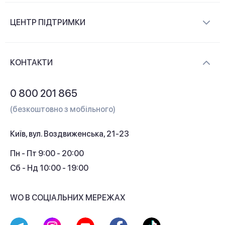
Про компанію
ЦЕНТР ПІДТРИМКИ
Новини та відеоогляди
Доставка і оплата
Контакти
КОНТАКТИ
Обмін і повернення
Питання та відповіді
0 800 201 865
Гарантія та сервіс
(безкоштовно з мобільного)
Кредит
Київ, вул. Воздвиженська, 21-23
Кешбек
Пн - Пт 9:00 - 20:00
Сб - Нд 10:00 - 19:00
WO В СОЦІАЛЬНИХ МЕРЕЖАХ