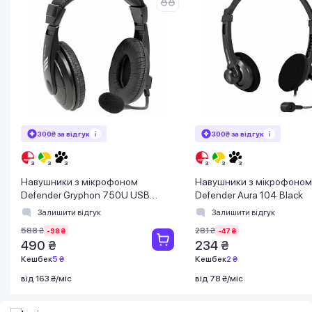
300₴ за відгук
300₴ за відгук
Навушники з мікрофоном
Навушники з мікрофоном
Defender Gryphon 750U USB
Defender Aura 104 Black
чорні
Залишити відгук
Залишити відгук
588 ₴
281 ₴
-98 ₴
-47 ₴
490 ₴
234 ₴
Кешбек
5 ₴
Кешбек
2 ₴
від 163 ₴/міс
від 78 ₴/міс