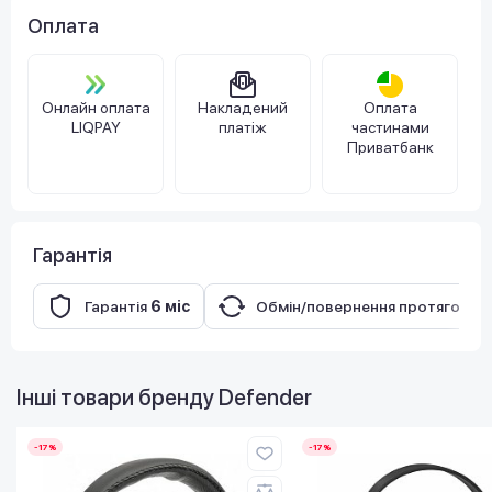
Оплата
Онлайн оплата
Накладений
Оплата
LIQPAY
платіж
частинами
Приватбанк
Гарантія
Гарантія
6 міс
Обмін/повернення протягом
14
Інші товари бренду
Defender
-17%
-17%