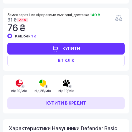
Замов зараз і ми відправимо сьогодні, доставка
149 ₴
91 ₴
-16%
76 ₴
Кешбек
1 ₴
КУПИТИ
В 1 КЛІК
4
3
4
від
19/міс
від
25/міс
від
19/міс
КУПИТИ В КРЕДИТ
Характеристики Навушники Defender Basic