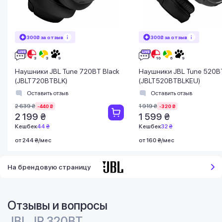
300₴ за отзыв
300₴ за отзыв
Наушники JBL Tune 720BT Black
Наушники JBL Tune 520BT
(JBLT720BTBLK)
(JBLT520BTBLKEU)
Оставить отзыв
Оставить отзыв
2 639 ₴
1 919 ₴
-440 ₴
-320 ₴
2 199 ₴
1 599 ₴
Кешбек
44 ₴
Кешбек
32 ₴
от 244 ₴/мес
от 160 ₴/мес
На брендовую страницу
Отзывы и вопросы
JBL JR 320BT