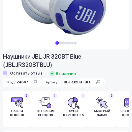
Наушники JBL JR 320BT Blue
(JBLJR320BTBLU)
Оставить отзыв
В наличии
Код:
24647
Артикул:
JBLJR320BTBLU
НАШЛИ
ОТПРАВИМ
КУПИ
БЫСТРЫЙ
БЕСПЛ
ДЕШЕВЛЕ
СЕГОДНЯ
В КРЕДИТ 0%
ЗАКАЗ
ДОСТ