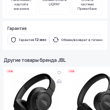
картой в
LIQPAY
частями
магазине
Приватбанк
Гарантия
Гарантия
12 мес
Обмен/возврат в течение
14
Другие товары бренда
JBL
-17%
-17%