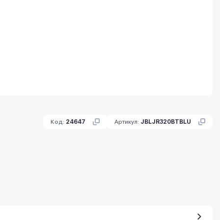
Код:
24647
Артикул:
JBLJR320BTBLU