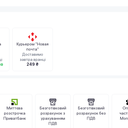
а
Курьером "Новая
почта"
Доставимо
ці
завтра вранці
но
249 ₴
Миттєва
Безготівковий
Безготівковий
Оп
розстрочка
розрахунок з
розрахунок без
час
Приватбанк
урахуванням
ПДВ
Mon
ПДВ