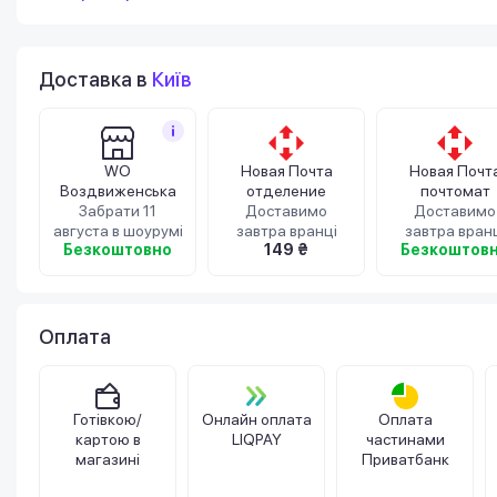
Доставка в
Київ
WO
Новая Почта
Новая Почт
Воздвиженська
отделение
почтомат
Забрати 11
Доставимо
Доставимо
августа в шоурумі
завтра вранці
завтра вран
Безкоштовно
149 ₴
Безкоштов
Оплата
Готівкою/
Онлайн оплата
Оплата
картою в
LIQPAY
частинами
магазині
Приватбанк