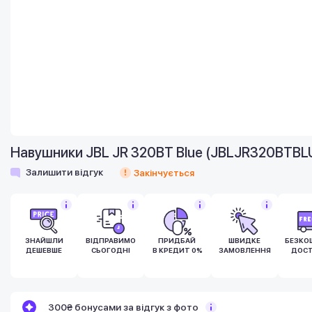
Навушники JBL JR 320BT Blue (JBLJR320BTBL
Залишити відгук
Закінчується
ЗНАЙШЛИ
ВІДПРАВИМО
ПРИДБАЙ
ШВИДКЕ
БЕЗКО
ДЕШЕВШЕ
СЬОГОДНІ
В КРЕДИТ 0%
ЗАМОВЛЕННЯ
ДОСТ
Бонуси стають активними через 14 днів
Додайте товар у кошик і перейдіть до
300₴ бонусами за відгук з фото