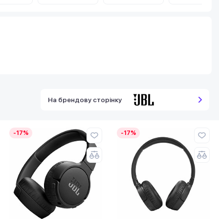
На брендову сторінку
-17%
-17%