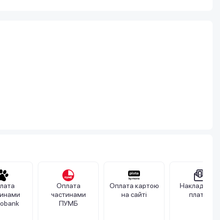
лата
Оплата
Оплата картою
Накладений
тинами
частинами
на сайті
платіж
obank
ПУМБ