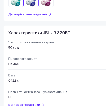
До порівняння моделей
Характеристики JBL JR 320BT
Час роботи на одному заряді
50 год
Пиловологозахист
Немає
Вага
0.122 кг
Наявність активного шумозаглушення
Ні
Всі характеристики