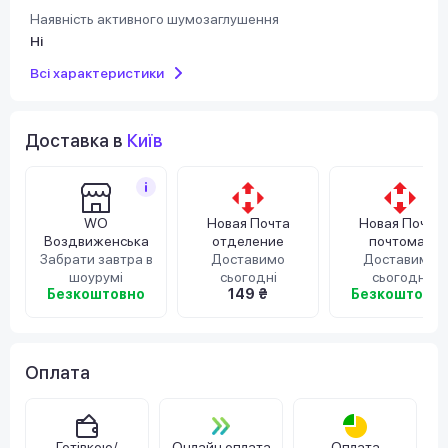
Наявність активного шумозаглушення
Ні
Всі характеристики
Доставка в
Київ
WO
Новая Почта
Новая Почта
Воздвиженська
отделение
почтомат
Забрати завтра в
Доставимо
Доставимо
шоурумі
сьогодні
сьогодні
Безкоштовно
149 ₴
Безкоштовн
Оплата
Готівкою/
Онлайн оплата
Оплата