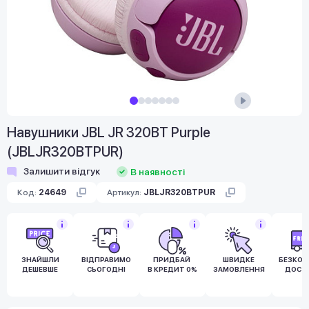
Навушники JBL JR 320BT Purple
(JBLJR320BTPUR)
Залишити відгук
В наявності
Код:
24649
Артикул:
JBLJR320BTPUR
ЗНАЙШЛИ
ВІДПРАВИМО
ПРИДБАЙ
ШВИДКЕ
БЕЗКО
ДЕШЕВШЕ
СЬОГОДНІ
В КРЕДИТ 0%
ЗАМОВЛЕННЯ
ДОСТ