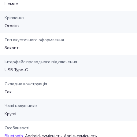
Немає
Кріплення
Оголівя
Тип акустичного оформлення
Закриті
Інтерфейс проводного підключення
USB Type-C
Складна конструкція
Так
Чаші навушників
Круглі
Особливості
Bluetooth
Android-сумісність
Apple-сумісність