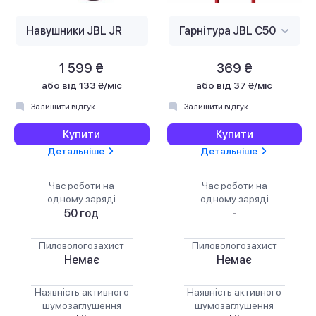
1 599 ₴
369 ₴
або
від 133 ₴/міс
або
від 37 ₴/міс
Залишити відгук
Залишити відгук
Купити
Купити
Детальніше
Детальніше
Час роботи на
Час роботи на
одному заряді
одному заряді
50 год
-
Пиловологозахист
Пиловологозахист
Немає
Немає
Наявність активного
Наявність активного
шумозаглушення
шумозаглушення