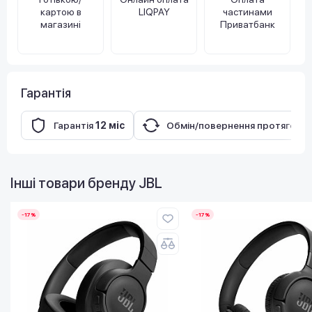
картою в
LIQPAY
частинами
магазині
Приватбанк
Гарантія
Гарантія
12 міс
Обмін/повернення протягом
1
Інші товари бренду
JBL
-17%
-17%