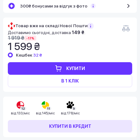
300₴ бонусами за відгук з фото
Товар вже на складі Нової Пошти!
Доставимо сьогодні, доставка
149 ₴
.
1 919 ₴
-17%
1 599 ₴
Кешбек
32 ₴
КУПИТИ
В 1 КЛІК
12
11
9
від
133/міс
від
145/міс
від
178/міс
КУПИТИ В КРЕДИТ