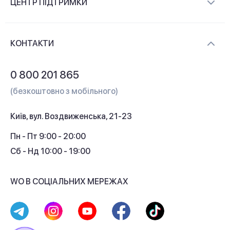
ЦЕНТР ПІДТРИМКИ
Новини та відеоогляди
Доставка і оплата
Контакти
КОНТАКТИ
Обмін і повернення
Питання та відповіді
0 800 201 865
Гарантія та сервіс
(безкоштовно з мобільного)
Кредит
Київ, вул. Воздвиженська, 21-23
Кешбек
Пн - Пт 9:00 - 20:00
Сб - Нд 10:00 - 19:00
WO В СОЦІАЛЬНИХ МЕРЕЖАХ