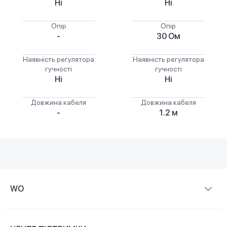
Ні
Ні
Опір
Опір
-
30 Ом
Наявність регулятора
Наявність регулятора
гучності
гучності
Ні
Ні
Довжина кабеля
Довжина кабеля
-
1.2 м
WO
Про компанію