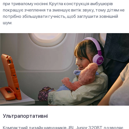
при тривалому носінні. Кругла конструкція амбушюрів
покращує зчеплення та зменшує витік звуку, тому дітям не
потрібно збільшувати гучність, щоб заглушити зовнішній
шум.
Ультрапортативні
Компактний дизайн навушників JBL Junior 320ВТ дозволяє