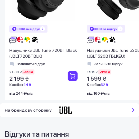
300₴ за відгук
300₴ за відгук
Навушники JBL Tune 720BT Black
Навушники JBL Tune 520B
(JBLT720BTBLK)
(JBLT520BTBLKEU)
Залишити відгук
Залишити відгук
2 639 ₴
1 919 ₴
-440 ₴
-320 ₴
2 199 ₴
1 599 ₴
Кешбек
44 ₴
Кешбек
32 ₴
від 244 ₴/міс
від 160 ₴/міс
На брендову сторінку
Відгуки та питання