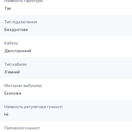
Наявність гарнітури
Так
Тип підключення
Бездротове
Кабель
Двосторонній
Тип кабелю
З'ємний
Матеріал амбушюр
Екокожа
Наявність регулятора гучності
Ні
Пиловологозахист