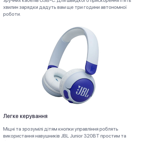
зручних кабелів USB-C. Для швидкого прискорення п'ять
хвилин зарядки дадуть вам ще три години автономної
роботи.
Легке керування
Міцні та зрозумілі дітям кнопки управління роблять
використання навушників JBL Junior 320BT простим та