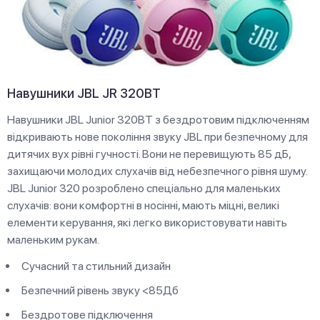
Навушники JBL JR 320BT
Навушники JBL Junior 320BT з бездротовим підключенням
відкривають нове покоління звуку JBL при безпечному для
дитячих вух рівні гучності. Вони не перевищують 85 дБ,
захищаючи молодих слухачів від небезпечного рівня шуму.
JBL Junior 320 розроблено спеціально для маленьких
слухачів: вони комфортні в носінні, мають міцні, великі
елементи керування, які легко використовувати навіть
маленьким рукам.
Сучасний та стильний дизайн
Безпечний рівень звуку <85Дб
Бездротове підключення