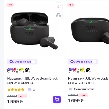
-17%
-17%
300₴ за отзыв
300₴ за отзыв
Наушники JBL Wave Beam Black
Наушники JBL Wave Buds 
(JBLWBEAMBLK)
(JBLWBUDSBLK)
Оставить отзыв
2
2 039 ₴
-340 ₴
2 399 ₴
-400 ₴
1 699 ₴
1 999 ₴