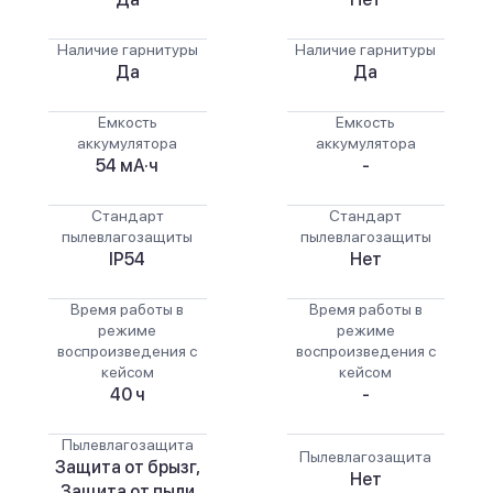
Наличие гарнитуры
Наличие гарнитуры
Да
Да
Емкость
Емкость
аккумулятора
аккумулятора
54 мА·ч
-
Стандарт
Стандарт
пылевлагозащиты
пылевлагозащиты
IP54
Нет
Время работы в
Время работы в
режиме
режиме
воспроизведения с
воспроизведения с
кейсом
кейсом
40 ч
-
Пылевлагозащита
Пылевлагозащита
Защита от брызг,
Нет
Защита от пыли