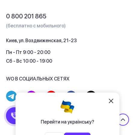
Обмен и возврат
Вопросы и ответы
0 800 201 865
Гарантия и сервис
(бесплатно с мобильного)
Кредит
Киев, ул. Воздвиженская, 21-23
Кэшбек
Пн - Пт 9:00 - 20:00
Сб - Вс 10:00 - 19:00
WO В СОЦИАЛЬНЫХ СЕТЯХ
© 2017 - 2026 Магазин гаджетов «WO»
Договор публичной оферты
Перейти на українську?
Политика конфиденциальности