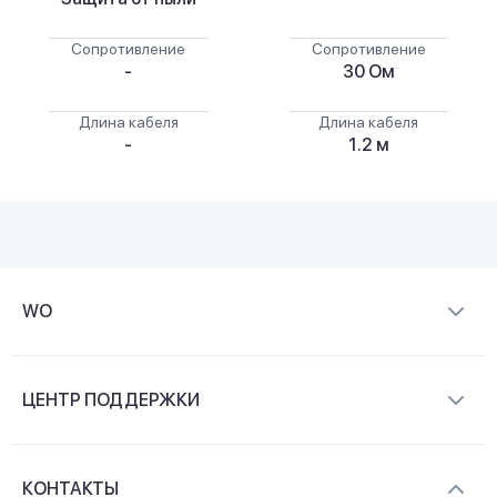
Сопротивление
Сопротивление
-
30 Ом
Длина кабеля
Длина кабеля
-
1.2 м
WO
О компании
ЦЕНТР ПОДДЕРЖКИ
Новости и видеообзоры
Доставка и оплата
Контакты
КОНТАКТЫ