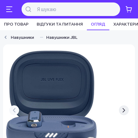
ПРО ТОВАР
ВІДГУКИ ТА ПИТАННЯ
ОГЛЯД
ХАРАКТЕР
Навушники
Навушники JBL