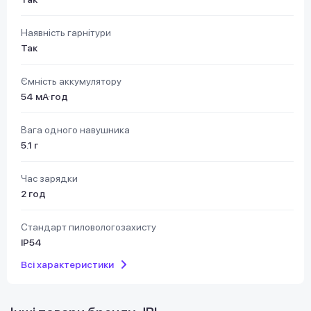
Наявність гарнітури
Так
Ємність аккумулятору
54 мА·год
Вага одного навушника
5.1 г
Час зарядки
2 год
Стандарт пиловологозахисту
IP54
Всі характеристики