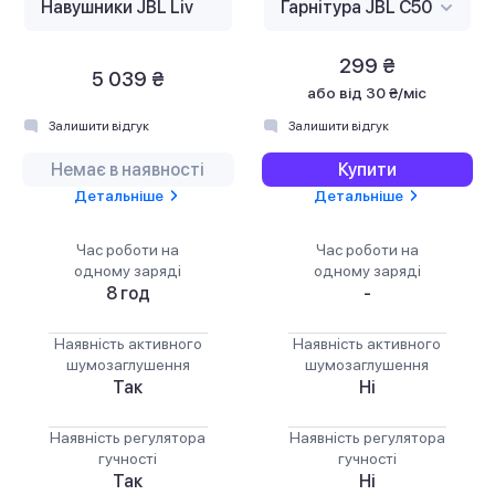
299 ₴
5 039 ₴
або
від 30 ₴/міс
Залишити відгук
Залишити відгук
Немає в наявності
Купити
Детальніше
Детальніше
Час роботи на
Час роботи на
одному заряді
одному заряді
8 год
-
Наявність активного
Наявність активного
шумозаглушення
шумозаглушення
Так
Ні
Наявність регулятора
Наявність регулятора
гучності
гучності
Так
Ні