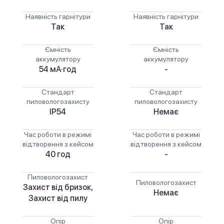
Наявність гарнітури
Наявність гарнітури
Так
Так
Ємність
Ємність
аккумулятору
аккумулятору
54 мА·год
-
Стандарт
Стандарт
пиловологозахисту
пиловологозахисту
IP54
Немає
Час роботи в режимі
Час роботи в режимі
відтворення з кейсом
відтворення з кейсом
40 год
-
Пиловологозахист
Пиловологозахист
Захист від бризок,
Немає
Захист від пилу
Опір
Опір