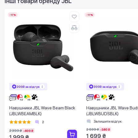
Інші товари бренду
JBL
-17%
-17%
300₴ за відгук
300₴ за відгук
Навушники JBL Wave Beam Black
Навушники JBL Wave Buds
(JBLWBEAMBLK)
(JBLWBUDSBLK)
Залишити відгук
2
2 039 ₴
-340 ₴
2 399 ₴
-400 ₴
1 699 ₴
1 999 ₴