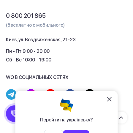
Обмен и возврат
Вопросы и ответы
0 800 201 865
Гарантия и сервис
(бесплатно с мобильного)
Кредит
Киев, ул. Воздвиженская, 21-23
Кэшбек
Пн - Пт 9:00 - 20:00
Сб - Вс 10:00 - 19:00
WO В СОЦИАЛЬНЫХ СЕТЯХ
© 2017 - 2026 Магазин гаджетов «WO»
Договор публичной оферты
Перейти на українську?
Политика конфиденциальности