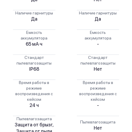
Наличие гарнитуры
Наличие гарнитуры
Да
Да
Емкость
Емкость
аккумулятора
аккумулятора
65 мА·ч
-
Стандарт
Стандарт
пылевлагозащиты
пылевлагозащиты
IP68
Нет
Время работы в
Время работы в
режиме
режиме
воспроизведения с
воспроизведения с
кейсом
кейсом
24 ч
-
Пылевлагозащита
Пылевлагозащита
Защита от брызг,
Нет
Защита от пыли