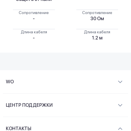
Сопротивление
Сопротивление
-
30 Ом
Длина кабеля
Длина кабеля
-
1.2 м
WO
О компании
ЦЕНТР ПОДДЕРЖКИ
Новости и видеообзоры
Доставка и оплата
Контакты
КОНТАКТЫ