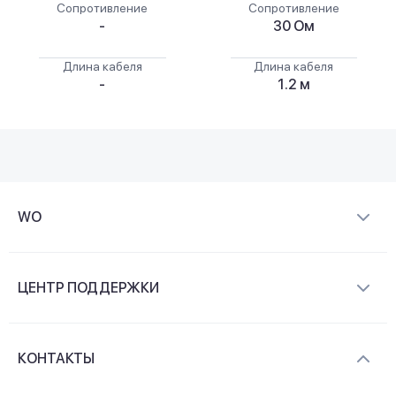
Сопротивление
Сопротивление
-
30 Ом
Длина кабеля
Длина кабеля
-
1.2 м
WO
О компании
ЦЕНТР ПОДДЕРЖКИ
Новости и видеообзоры
Доставка и оплата
Контакты
КОНТАКТЫ
Обмен и возврат