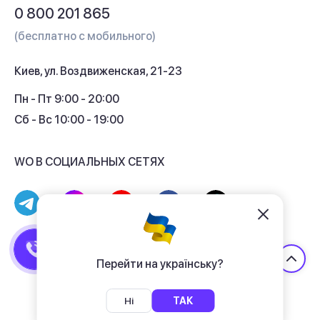
Вопросы и ответы
0 800 201 865
Гарантия и сервис
(бесплатно с мобильного)
Кредит
Киев, ул. Воздвиженская, 21-23
Кэшбек
Пн - Пт 9:00 - 20:00
Сб - Вс 10:00 - 19:00
WO В СОЦИАЛЬНЫХ СЕТЯХ
© 2017 - 2026 Магазин гаджетов «WO»
Договор публичной оферты
Перейти на українську?
Политика конфиденциальности
Ні
ТАК