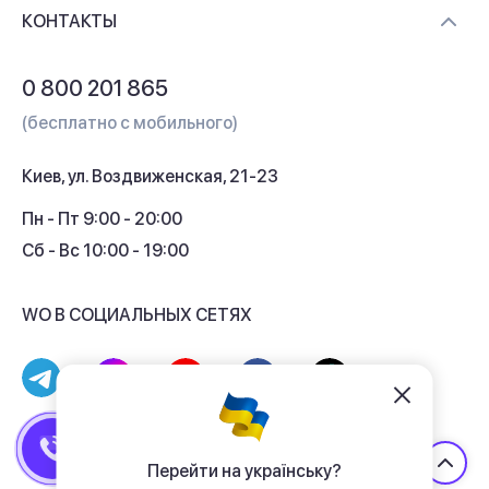
Доставка и оплата
Контакты
КОНТАКТЫ
Обмен и возврат
Вопросы и ответы
0 800 201 865
Гарантия и сервис
(бесплатно с мобильного)
Кредит
Киев, ул. Воздвиженская, 21-23
Кэшбек
Пн - Пт 9:00 - 20:00
Сб - Вс 10:00 - 19:00
WO В СОЦИАЛЬНЫХ СЕТЯХ
© 2017 - 2026 Магазин гаджетов «WO»
Договор публичной оферты
Перейти на українську?
Политика конфиденциальности