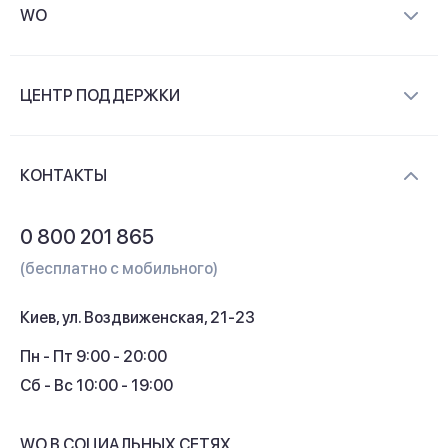
WO
О компании
ЦЕНТР ПОДДЕРЖКИ
Новости и видеообзоры
Доставка и оплата
Контакты
КОНТАКТЫ
Обмен и возврат
Вопросы и ответы
0 800 201 865
Гарантия и сервис
(бесплатно с мобильного)
Кредит
Киев, ул. Воздвиженская, 21-23
Кэшбек
Пн - Пт 9:00 - 20:00
Сб - Вс 10:00 - 19:00
WO В СОЦИАЛЬНЫХ СЕТЯХ