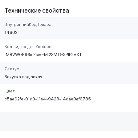
Технические свойства
ВнутреннийКодТовара
14602
Код видео для Youtube
fM8VW0696ic?si=EMi23MT9XPIF2VXT
Статус
Закупка под заказ
Цвет
c5ae62fe-01d9-11e4-9428-14dae9ef6785