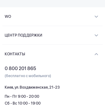
WO
О компании
ЦЕНТР ПОДДЕРЖКИ
Новости и видеообзоры
Доставка и оплата
Контакты
КОНТАКТЫ
Обмен и возврат
Вопросы и ответы
0 800 201 865
Гарантия и сервис
(бесплатно с мобильного)
Кредит
Киев, ул. Воздвиженская, 21-23
Кэшбек
Пн - Пт 9:00 - 20:00
Сб - Вс 10:00 - 19:00