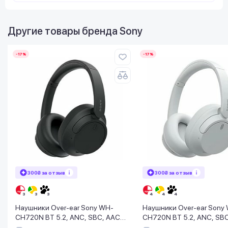
Другие товары бренда
Sony
-17%
-17%
300₴ за отзыв
300₴ за отзыв
Наушники Over-ear Sony WH-
Наушники Over-ear Sony
CH720N BT 5.2, ANC, SBC, AAC,
CH720N BT 5.2, ANC, SBC
Wireless, Mic, Черный
Wireless, Mic, Белый