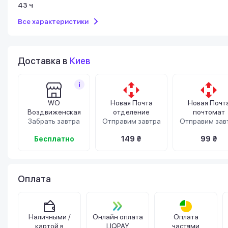
43 ч
Все характеристики
Доставка в
Киев
WO
Новая Почта
Новая Почт
Воздвиженская
отделение
почтомат
Забрать завтра
Отправим завтра
Отправим зав
Бесплатно
149 ₴
99 ₴
Оплата
Наличными /
Онлайн оплата
Оплата
картой в
LIQPAY
частями