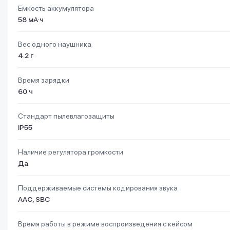
Емкость аккумулятора
58 мА·ч
Вес одного наушника
4.2 г
Время зарядки
60 ч
Стандарт пылевлагозащиты
IP55
Наличие регулятора громкости
Да
Поддерживаемые системы кодирования звука
AAC, SBC
Время работы в режиме воспроизведения с кейсом