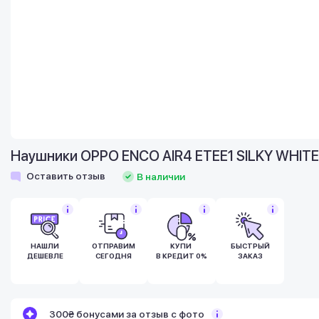
Наушники OPPO ENCO AIR4 ETEE1 SILKY WHITE
Оставить отзыв
В наличии
НАШЛИ
ОТПРАВИМ
КУПИ
БЫСТРЫЙ
ДЕШЕВЛЕ
СЕГОДНЯ
В КРЕДИТ 0%
ЗАКАЗ
Бонусы становятся активными спустя 14
300₴ бонусами за отзыв с фото
дней после покупки.