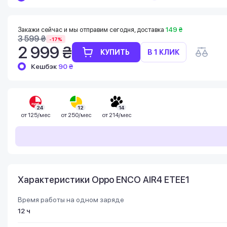
Баланс можно проверить в личном
кабинете в разделе «Мои бонусы».
Накопленными бонусами можно оплатить
Закажи сейчас и мы отправим сегодня, доставка
149 ₴
до 99% стоимости следующей покупки:
3 599 ₴
-17%
детальнее
2 999 ₴
КУПИТЬ
В 1 КЛИК
Кешбэк
90 ₴
24
12
14
от
125/мес
от
250/мес
от
214/мес
Характеристики Oppo ENCO AIR4 ETEE1
Время работы на одном заряде
12 ч