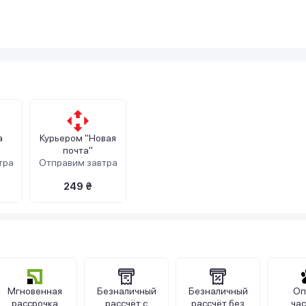
а
Курьером "Новая
почта"
тра
Отправим завтра
249 ₴
Мгновенная
Безналичный
Безналичный
Оп
рассрочка
рассчёт с
рассчёт без
ча