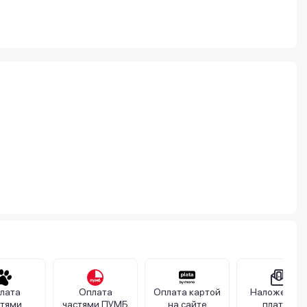
лата
Оплата
Оплата картой
Наложенны
стями
частями ПУМБ
на сайте
платеж