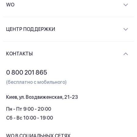
WO
О компании
ЦЕНТР ПОДДЕРЖКИ
Новости и видеообзоры
Доставка и оплата
Контакты
КОНТАКТЫ
Обмен и возврат
Вопросы и ответы
0 800 201 865
Гарантия и сервис
(бесплатно с мобильного)
Кредит
Киев, ул. Воздвиженская, 21-23
Кэшбек
Пн - Пт 9:00 - 20:00
Сб - Вс 10:00 - 19:00
WO В СОЦИАЛЬНЫХ СЕТЯХ