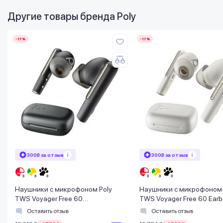
Другие товары бренда
Poly
-17%
-17%
300₴ за отзыв
300₴ за отзыв
Наушники с микрофоном Poly
Наушники с микрофоном 
TWS Voyager Free 60
TWS Voyager Free 60 Earb
Earbuds+BT700A+BCHC Black
BT700C + BCHC White
Оставить отзыв
Оставить отзыв