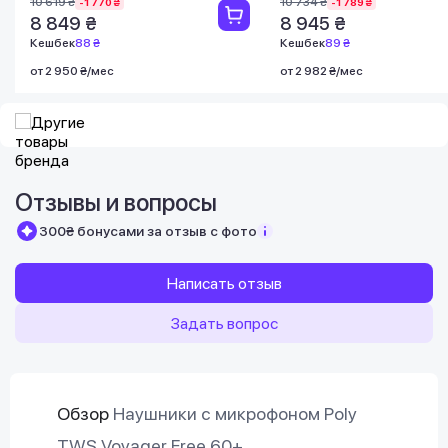
10 619 ₴
10 734 ₴
-1 770 ₴
-1 789 ₴
8 849 ₴
8 945 ₴
Кешбек
88 ₴
Кешбек
89 ₴
от 2 950 ₴/мес
от 2 982 ₴/мес
Отзывы и вопросы
300₴ бонусами за отзыв с фото
Написать отзыв
Задать вопрос
Обзор
Наушники с микрофоном Poly
TWS Voyager Free 60+