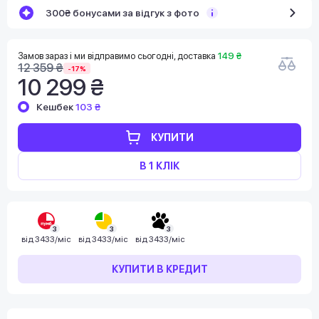
300₴ бонусами за відгук з фото
Замов зараз і ми відправимо сьогодні, доставка
149 ₴
12 359 ₴
-17%
10 299 ₴
Кешбек
103 ₴
КУПИТИ
В 1 КЛІК
3
3
3
від
3433/міс
від
3433/міс
від
3433/міс
КУПИТИ В КРЕДИТ