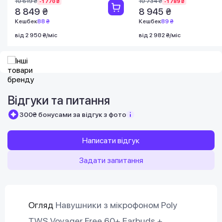
10 619 ₴
10 734 ₴
-1 770 ₴
-1 789 ₴
8 849 ₴
8 945 ₴
Кешбек
88 ₴
Кешбек
89 ₴
від 2 950 ₴/міс
від 2 982 ₴/міс
Відгуки та питання
300₴ бонусами за відгук з фото
Написати відгук
Задати запитання
Огляд
Навушники з мікрофоном Poly
TWS Voyager Free 60+ Earbuds +