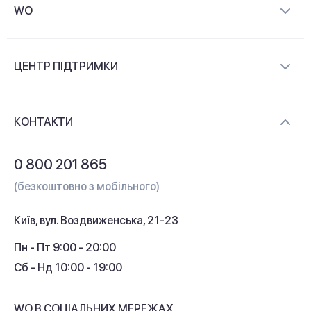
WO
Про компанію
ЦЕНТР ПІДТРИМКИ
Новини та відеоогляди
Доставка і оплата
Контакти
КОНТАКТИ
Обмін і повернення
Питання та відповіді
0 800 201 865
Гарантія та сервіс
(безкоштовно з мобільного)
Кредит
Київ, вул. Воздвиженська, 21-23
Кешбек
Пн - Пт 9:00 - 20:00
Сб - Нд 10:00 - 19:00
WO В СОЦІАЛЬНИХ МЕРЕЖАХ