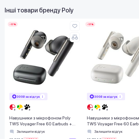
Інші товари бренду
Poly
-17%
-17%
300₴ за відгук
300₴ за відгук
Навушники з мікрофоном Poly
Навушники з мікрофоном 
TWS Voyager Free 60 Earbuds +
TWS Voyager Free 60 Earb
BT700A + BCHC Black
BT700C + BCHC White
Залишити відгук
Залишити відгук