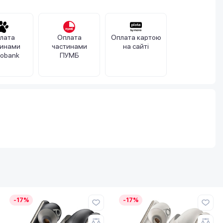
лата
Оплата
Оплата картою
тинами
частинами
на сайті
obank
ПУМБ
-17%
-17%