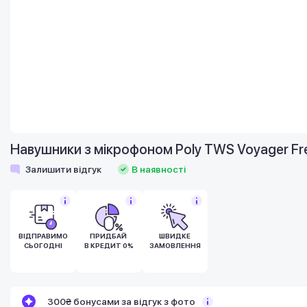
Навушники з мікрофоном Poly TWS Voyager Fr
Залишити відгук
В наявності
ВІДПРАВИМО
ПРИДБАЙ
ШВИДКЕ
СЬОГОДНІ
В КРЕДИТ 0%
ЗАМОВЛЕННЯ
Бонуси стають активними через 14 днів
300₴ бонусами за відгук з фото
після покупки.