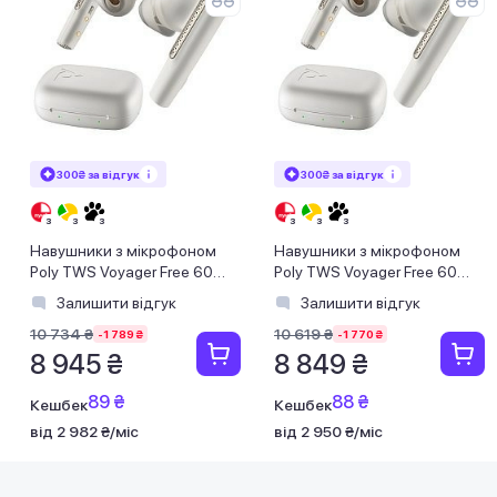
300₴ за відгук
300₴ за відгук
Навушники з мікрофоном
Навушники з мікрофоном
Poly TWS Voyager Free 60
Poly TWS Voyager Free 60
Earbuds + BT700C + BCHC
Earbuds + BT700A + BCHC
Залишити відгук
Залишити відгук
White
White
10 734 ₴
10 619 ₴
-1 789 ₴
-1 770 ₴
8 945 ₴
8 849 ₴
89 ₴
88 ₴
Кешбек
Кешбек
від 2 982 ₴/міс
від 2 950 ₴/міс