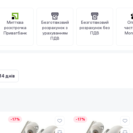
Миттєва
Безготівковий
Безготівковий
Оп
розстрочка
розрахунок з
розрахунок без
час
Приватбанк
урахуванням
ПДВ
Mon
ПДВ
14 днів
-17%
-17%