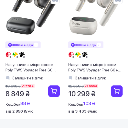
300₴ за відгук
300₴ за відгук
Навушники з мікрофоном
Навушники з мікрофоном
Poly TWS Voyager Free 60
Poly TWS Voyager Free 60+
Earbuds + BT700C + BCHC
Earbuds + BT700C + TSCHC
Залишити відгук
Залишити відгук
Black
White
10 619 ₴
12 359 ₴
-1 770 ₴
-2 060 ₴
8 849 ₴
10 299 ₴
88 ₴
103 ₴
Кешбек
Кешбек
від 2 950 ₴/міс
від 3 433 ₴/міс