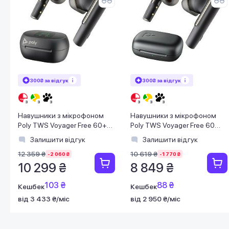
300₴ за відгук
300₴ за відгук
Навушники з мікрофоном
Навушники з мікрофоном
Poly TWS Voyager Free 60+
Poly TWS Voyager Free 60
Earbuds + BT700A + TSCHC
Earbuds + BT700A + BCHC
Залишити відгук
Залишити відгук
Black
Black
12 359 ₴
10 619 ₴
-2 060 ₴
-1 770 ₴
10 299 ₴
8 849 ₴
103 ₴
88 ₴
Кешбек
Кешбек
від 3 433 ₴/міс
від 2 950 ₴/міс