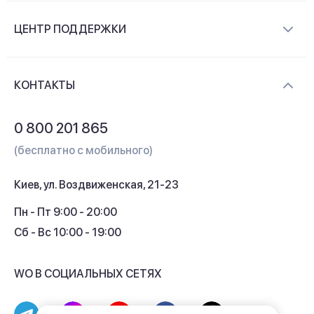
О компании
ЦЕНТР ПОДДЕРЖКИ
Новости и видеообзоры
Доставка и оплата
Контакты
КОНТАКТЫ
Обмен и возврат
Вопросы и ответы
0 800 201 865
Гарантия и сервис
(бесплатно с мобильного)
Кредит
Киев, ул. Воздвиженская, 21-23
Кэшбек
Пн - Пт 9:00 - 20:00
Сб - Вс 10:00 - 19:00
WO В СОЦИАЛЬНЫХ СЕТЯХ