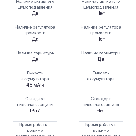
Наличие активного
Наличие активного
шумоподавления
шумоподавления
Да
Нет
Наличие регулятора
Наличие регулятора
громкости
громкости
Да
Нет
Наличие гарнитуры
Наличие гарнитуры
Да
Да
Емкость
Емкость
аккумулятора
аккумулятора
48 мА·ч
-
Стандарт
Стандарт
пылевлагозащиты
пылевлагозащиты
IP57
Нет
Время работы в
Время работы в
режиме
режиме
воспроизведения с
воспроизведения с