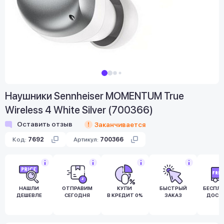
Наушники Sennheiser MOMENTUM True
Wireless 4 White Silver (700366)
Оставить отзыв
Заканчивается
Код:
7692
Артикул:
700366
НАШЛИ
ОТПРАВИМ
КУПИ
БЫСТРЫЙ
БЕСПЛ
ДЕШЕВЛЕ
СЕГОДНЯ
В КРЕДИТ 0%
ЗАКАЗ
ДОСТ