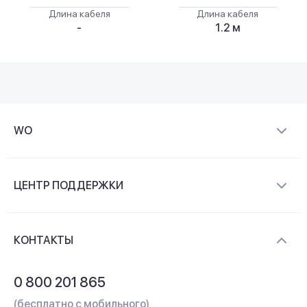
Длина кабеля
Длина кабеля
-
1.2 м
WO
О компании
ЦЕНТР ПОДДЕРЖКИ
Новости и видеообзоры
Доставка и оплата
Контакты
КОНТАКТЫ
Обмен и возврат
Вопросы и ответы
0 800 201 865
Гарантия и сервис
(бесплатно с мобильного)