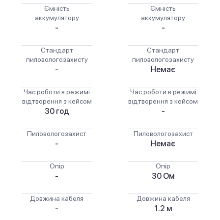
Ємність
Ємність
аккумулятору
аккумулятору
-
-
Стандарт
Стандарт
пиловологозахисту
пиловологозахисту
-
Немає
Час роботи в режимі
Час роботи в режимі
відтворення з кейсом
відтворення з кейсом
30 год
-
Пиловологозахист
Пиловологозахист
-
Немає
Опір
Опір
-
30 Ом
Довжина кабеля
Довжина кабеля
-
1.2 м