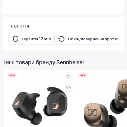
Гарантія
Гарантія
12 міс
Обмін/повернення протягом
1
Інші товари бренду
Sennheiser
-17%
-17%