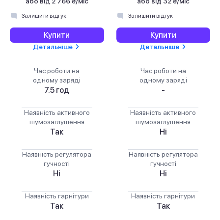
або
від 2 766 ₴/міс
або
від 32 ₴/міс
Залишити відгук
Залишити відгук
Купити
Купити
Детальніше
Детальніше
Час роботи на
Час роботи на
одному заряді
одному заряді
7.5 год
-
Наявність активного
Наявність активного
шумозаглушення
шумозаглушення
Так
Ні
Наявність регулятора
Наявність регулятора
гучності
гучності
Ні
Ні
Наявність гарнітури
Наявність гарнітури
Так
Так