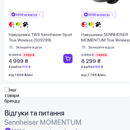
300₴ за відгук
300₴ за відгук
Навушники TWS Sennheiser Sport
Навушники SENNHEISER
True Wireless (509299)
MOMENTUM True Wireless
Залишити відгук
Залишити відгук
5 999 ₴
9 959 ₴
-1 000 ₴
-1 660 ₴
4 999 ₴
8 299 ₴
Кешбек
100 ₴
Кешбек
166 ₴
від 1 666 ₴/міс
від 2 766 ₴/міс
Відгуки та питання
Sennheiser MOMENTUM