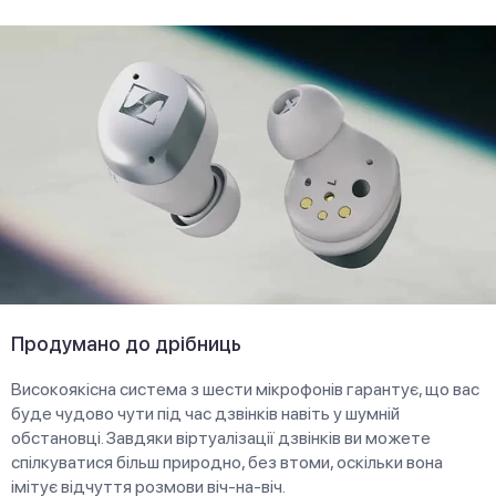
Продумано до дрібниць
Високоякісна система з шести мікрофонів гарантує, що вас
буде чудово чути під час дзвінків навіть у шумній
обстановці. Завдяки віртуалізації дзвінків ви можете
спілкуватися більш природно, без втоми, оскільки вона
імітує відчуття розмови віч-на-віч.