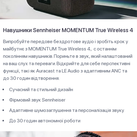
Навушники Sennheiser MOMENTUM True Wireless 4
Випробуйте передове бездротове аудіо і зробіть крок у
майбутнє з MOMENTUM True Wireless 4, c останнім
поколінням навушників. Пориньте в звук, який налаштований
на ваш слух та переваги. Відкрийте для себе перспективні
функції, такі як Auracast та LE Audio з адаптивним ANC та
до 30 годин відтворення.
Сучасний та стильний дизайн
Фірмовий звук Sennheiser
Адаптивне шумозаглушення та персоналізація звуку
До 30 годин автономної роботи