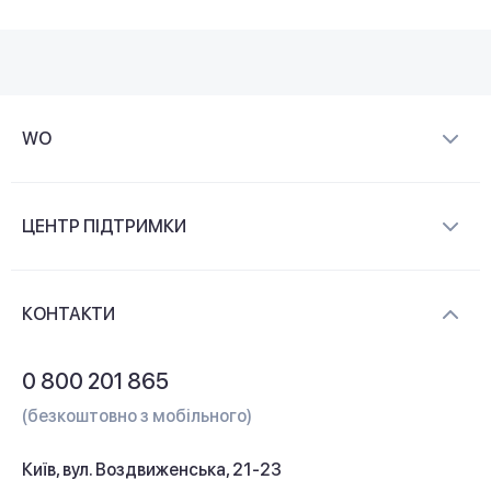
WO
Про компанію
ЦЕНТР ПІДТРИМКИ
Новини та відеоогляди
Доставка і оплата
Контакти
КОНТАКТИ
Обмін і повернення
Питання та відповіді
0 800 201 865
Гарантія та сервіс
(безкоштовно з мобільного)
Кредит
Київ, вул. Воздвиженська, 21-23