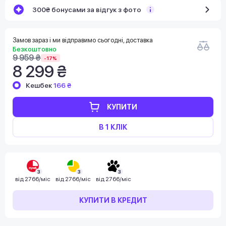
300₴ бонусами за відгук з фото
Замов зараз і ми відправимо сьогодні, доставка
Безкоштовно
9 959 ₴
-17%
8 299 ₴
Кешбек
166 ₴
КУПИТИ
В 1 КЛІК
3
3
3
від
2766/міс
від
2766/міс
від
2766/міс
КУПИТИ В КРЕДИТ