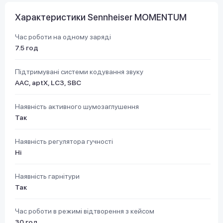
Характеристики Sennheiser MOMENTUM
Час роботи на одному заряді
7.5 год
Підтримувані системи кодування звуку
AAC, aptX, LC3, SBC
Наявність активного шумозаглушення
Так
Наявність регулятора гучності
Ні
Наявність гарнітури
Так
Час роботи в режимі відтворення з кейсом
30 год