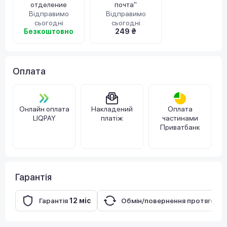
отделение
почта"
Відправимо
Відправимо
сьогодні
сьогодні
Безкоштовно
249 ₴
Оплата
Онлайн оплата
Накладений
Оплата
LIQPAY
платіж
частинами
Приватбанк
Гарантія
Гарантія
12 міс
Обмін/повернення протягом
1