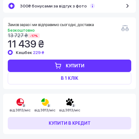
300₴ бонусами за відгук з фото
Замов зараз і ми відправимо сьогодні, доставка
Безкоштовно
13 727 ₴
-17%
11 439 ₴
Кешбек
229 ₴
КУПИТИ
В 1 КЛІК
3
3
3
від
3813/міс
від
3813/міс
від
3813/міс
КУПИТИ В КРЕДИТ