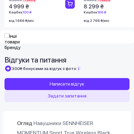
4 999 ₴
8 299 ₴
Кешбек
100 ₴
Кешбек
166 ₴
від 1 666 ₴/міс
від 2 766 ₴/міс
Відгуки та питання
300₴ бонусами за відгук з фото
Написати відгук
Задати запитання
Огляд
Навушники SENNHEISER
MOMENTUM Sport True Wireless Black