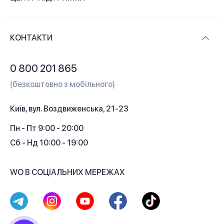
Новини та відеоогляди
Доставка і оплата
Контакти
КОНТАКТИ
Обмін і повернення
Питання та відповіді
0 800 201 865
Гарантія та сервіс
(безкоштовно з мобільного)
Кредит
Київ, вул. Воздвиженська, 21-23
Кешбек
Пн - Пт 9:00 - 20:00
Сб - Нд 10:00 - 19:00
WO В СОЦІАЛЬНИХ МЕРЕЖАХ