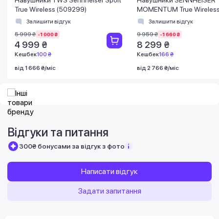
True Wireless (509299)
MOMENTUM True Wireless
Залишити відгук
Залишити відгук
5 999 ₴
9 959 ₴
-1 000 ₴
-1 660 ₴
4 999 ₴
8 299 ₴
Кешбек
100 ₴
Кешбек
166 ₴
від 1 666 ₴/міс
від 2 766 ₴/міс
Відгуки та питання
300₴ бонусами за відгук з фото
Написати відгук
Задати запитання