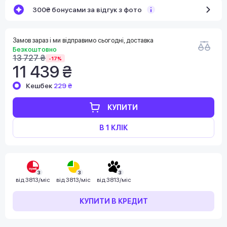
300₴ бонусами за відгук з фото
Замов зараз і ми відправимо сьогодні, доставка
Безкоштовно
13 727 ₴
-17%
11 439 ₴
Кешбек
229 ₴
КУПИТИ
В 1 КЛІК
3
3
3
від
3813/міс
від
3813/міс
від
3813/міс
КУПИТИ В КРЕДИТ