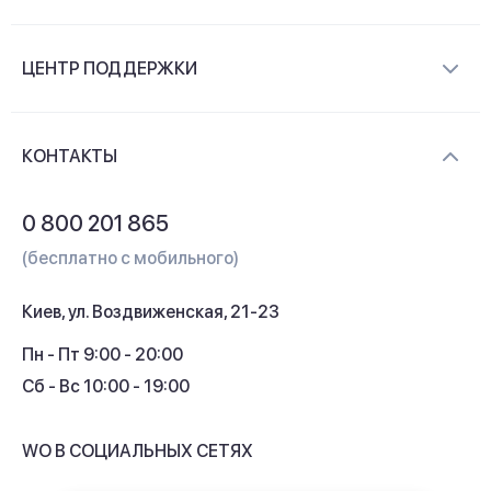
О компании
ЦЕНТР ПОДДЕРЖКИ
Новости и видеообзоры
Доставка и оплата
Контакты
КОНТАКТЫ
Обмен и возврат
Вопросы и ответы
0 800 201 865
Гарантия и сервис
(бесплатно с мобильного)
Кредит
Киев, ул. Воздвиженская, 21-23
Кэшбек
Пн - Пт 9:00 - 20:00
Сб - Вс 10:00 - 19:00
WO В СОЦИАЛЬНЫХ СЕТЯХ