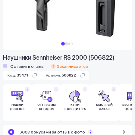
Наушники Sennheiser RS 2000 (506822)
Оставить отзыв
Заканчивается
Код:
39471
Артикул:
506822
НАШЛИ
ОТПРАВИМ
КУПИ
БЫСТРЫЙ
БЕСПЛ
ДЕШЕВЛЕ
СЕГОДНЯ
В КРЕДИТ 0%
ЗАКАЗ
ДОСТ
300₴ бонусами за отзыв с фото