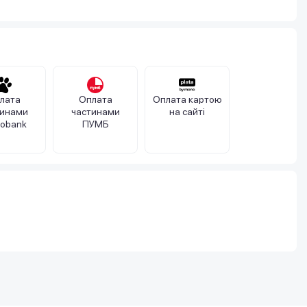
лата
Оплата
Оплата картою
тинами
частинами
на сайті
obank
ПУМБ