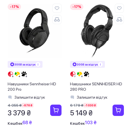
-17%
-17%
300₴ за відгук
300₴ за відгук
Навушники Sennheiser HD
Навушники SENNHEISER HD
200 Pro
280 PRO
Залишити відгук
Залишити відгук
4 055 ₴
6 179 ₴
-676 ₴
-1 030 ₴
3 379 ₴
5 149 ₴
68 ₴
103 ₴
Кешбек
Кешбек