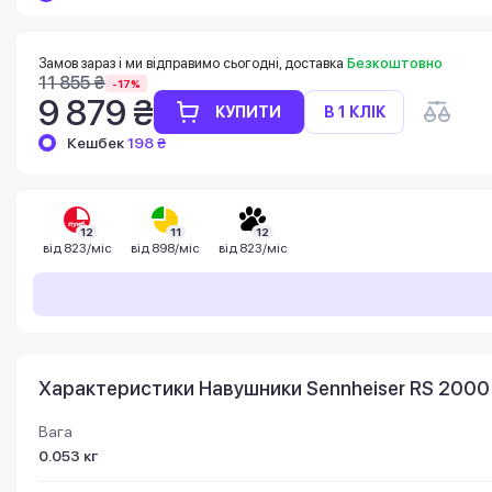
Баланс можна перевірити у особистому
кабінеті в розділі «Мої бонуси».
Накопиченими бонусами можна сплатити
Замов зараз і ми відправимо сьогодні, доставка
Безкоштовно
до 99% вартості наступної покупки:
11 855 ₴
-17%
детальніше
9 879 ₴
КУПИТИ
В 1 КЛІК
Кешбек
198 ₴
12
11
12
від
823/міс
від
898/міс
від
823/міс
Характеристики Навушники Sennheiser RS 2000
Вага
0.053 кг