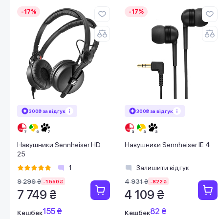
-17%
-17%
300₴ за відгук
300₴ за відгук
Навушники Sennheiser HD
Навушники Sennheiser IE 4
25
1
Залишити відгук
9 299 ₴
4 931 ₴
-1 550 ₴
-822 ₴
7 749 ₴
4 109 ₴
155 ₴
82 ₴
Кешбек
Кешбек