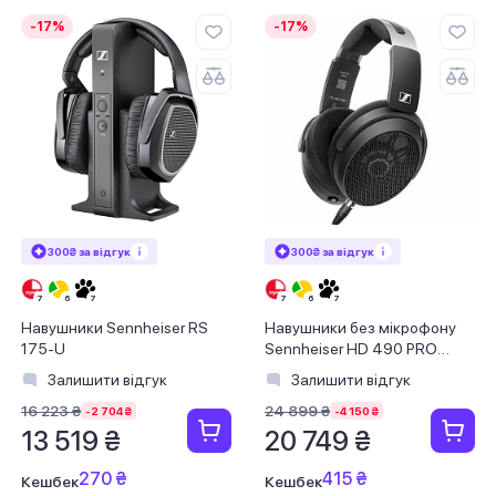
-17%
-17%
300₴ за відгук
300₴ за відгук
Навушники Sennheiser RS
Навушники без мікрофону
175-U
Sennheiser HD 490 PRO
Black (700286)
Залишити відгук
Залишити відгук
16 223 ₴
24 899 ₴
-2 704 ₴
-4 150 ₴
13 519 ₴
20 749 ₴
270 ₴
415 ₴
Кешбек
Кешбек