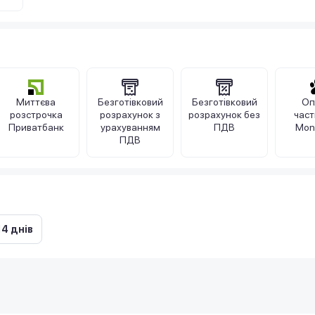
Миттєва
Безготівковий
Безготівковий
Оп
розстрочка
розрахунок з
розрахунок без
час
Приватбанк
урахуванням
ПДВ
Mon
ПДВ
14 днів