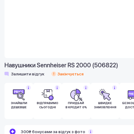
Навушники Sennheiser RS 2000 (506822)
Залишити відгук
Закінчується
ЗНАЙШЛИ
ВІДПРАВИМО
ПРИДБАЙ
ШВИДКЕ
БЕЗКО
ДЕШЕВШЕ
СЬОГОДНІ
В КРЕДИТ 0%
ЗАМОВЛЕННЯ
ДОСТ
Бонуси стають активними через 14 днів
300₴ бонусами за відгук з фото
після покупки.