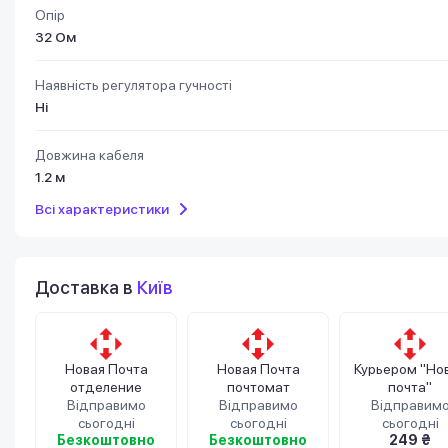
Опір
32 Ом
Наявність регулятора гучності
Ні
Довжина кабеля
1.2 м
Всі характеристики
Доставка в
Київ
Новая Почта
Новая Почта
Курьером "Но
отделение
почтомат
почта"
Відправимо
Відправимо
Відправим
сьогодні
сьогодні
сьогодні
Безкоштовно
Безкоштовно
249 ₴