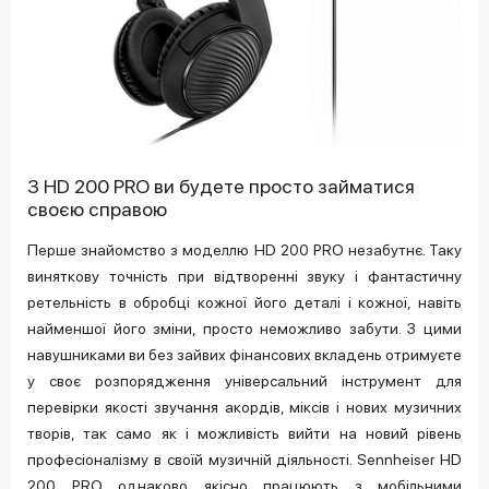
З HD 200 PRO ви будете просто займатися
своєю справою
Перше знайомство з моделлю HD 200 PRO незабутнє. Таку
виняткову точність при відтворенні звуку і фантастичну
ретельність в обробці кожної його деталі і кожної, навіть
найменшої його зміни, просто неможливо забути. З цими
навушниками ви без зайвих фінансових вкладень отримуєте
у своє розпорядження універсальний інструмент для
перевірки якості звучання акордів, міксів і нових музичних
творів, так само як і можливість вийти на новий рівень
професіоналізму в своїй музичній діяльності. Sennheiser HD
200 PRO однаково якісно працюють з мобільними