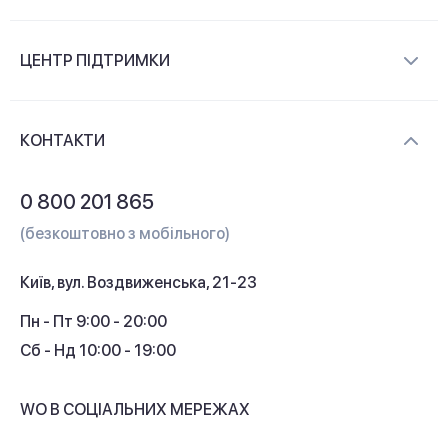
Про компанію
ЦЕНТР ПІДТРИМКИ
Новини та відеоогляди
Доставка і оплата
Контакти
КОНТАКТИ
Обмін і повернення
Питання та відповіді
0 800 201 865
Гарантія та сервіс
(безкоштовно з мобільного)
Кредит
Київ, вул. Воздвиженська, 21-23
Кешбек
Пн - Пт 9:00 - 20:00
Сб - Нд 10:00 - 19:00
WO В СОЦІАЛЬНИХ МЕРЕЖАХ