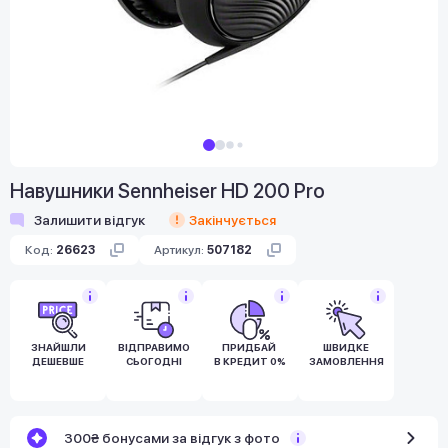
Навушники Sennheiser HD 200 Pro
Залишити відгук
Закінчується
Код:
26623
Артикул:
507182
ЗНАЙШЛИ
ВІДПРАВИМО
ПРИДБАЙ
ШВИДКЕ
ДЕШЕВШЕ
СЬОГОДНІ
В КРЕДИТ 0%
ЗАМОВЛЕННЯ
300₴ бонусами за відгук з фото