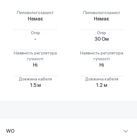
Пиловологозахист
Пиловологозахист
Немає
Немає
Опір
Опір
-
30 Ом
Наявність регулятора
Наявність регулятора
гучності
гучності
Ні
Ні
Довжина кабеля
Довжина кабеля
1.5 м
1.2 м
WO