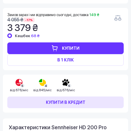
Замов зараз і ми відправимо сьогодні, доставка
149 ₴
4 055 ₴
-17%
3 379 ₴
Кешбек
68 ₴
КУПИТИ
В 1 КЛІК
5
4
5
від
676/міс
від
845/міс
від
676/міс
КУПИТИ В КРЕДИТ
Характеристики Sennheiser HD 200 Pro