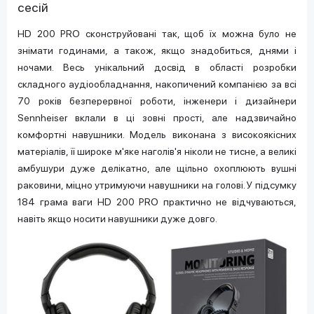
сесій
HD 200 PRO сконструйовані так, щоб їх можна було не
знімати годинами, а також, якщо знадобиться, днями і
ночами. Весь унікальний досвід в області розробки
складного аудіообладнання, накопичений компанією за всі
70 років безперервної роботи, інженери і дизайнери
Sennheiser вклали в ці зовні прості, але надзвичайно
комфортні навушники. Модель виконана з високоякісних
матеріалів, її широке м'яке наголів'я ніколи не тисне, а великі
амбушури дуже делікатно, але щільно охоплюють вушні
раковини, міцно утримуючи навушники на голові. У підсумку
184 грама ваги HD 200 PRO практично не відчуваються,
навіть якщо носити навушники дуже довго.