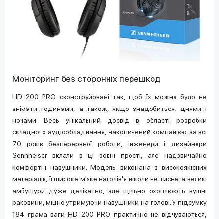
Моніторинг без сторонніх перешкод
HD 200 PRO сконструйовані так, щоб їх можна було не
знімати годинами, а також, якщо знадобиться, днями і
ночами. Весь унікальний досвід в області розробки
складного аудіообладнання, накопичений компанією за всі
70 років безперервної роботи, інженери і дизайнери
Sennheiser вклали в ці зовні прості, але надзвичайно
комфортні навушники. Модель виконана з високоякісних
матеріалів, її широке м'яке наголів'я ніколи не тисне, а великі
амбушури дуже делікатно, але щільно охоплюють вушні
раковини, міцно утримуючи навушники на голові. У підсумку
184 грама ваги HD 200 PRO практично не відчуваються,