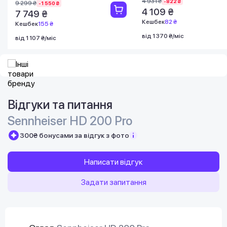
4 931 ₴
-822 ₴
9 299 ₴
-1 550 ₴
4 109 ₴
7 749 ₴
Кешбек
82 ₴
Кешбек
155 ₴
від 1 370 ₴/міс
від 1 107 ₴/міс
Відгуки та питання
Sennheiser HD 200 Pro
300₴ бонусами за відгук з фото
Написати відгук
Задати запитання