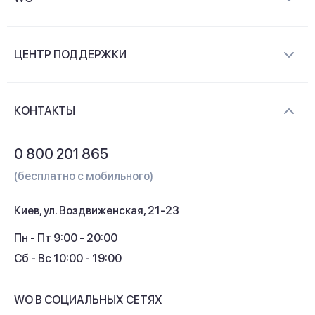
О компании
ЦЕНТР ПОДДЕРЖКИ
Новости и видеообзоры
Доставка и оплата
Контакты
КОНТАКТЫ
Обмен и возврат
Вопросы и ответы
0 800 201 865
Гарантия и сервис
(бесплатно с мобильного)
Кредит
Киев, ул. Воздвиженская, 21-23
Кэшбек
Пн - Пт 9:00 - 20:00
Сб - Вс 10:00 - 19:00
WO В СОЦИАЛЬНЫХ СЕТЯХ