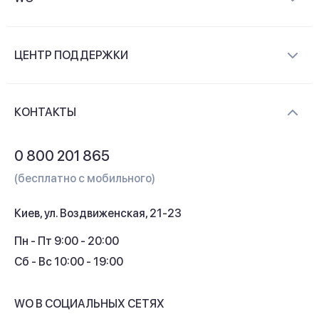
О компании
ЦЕНТР ПОДДЕРЖКИ
Новости и видеообзоры
Доставка и оплата
Контакты
КОНТАКТЫ
Обмен и возврат
Вопросы и ответы
0 800 201 865
Гарантия и сервис
(бесплатно с мобильного)
Кредит
Киев, ул. Воздвиженская, 21-23
Кэшбек
Пн - Пт 9:00 - 20:00
Сб - Вс 10:00 - 19:00
WO В СОЦИАЛЬНЫХ СЕТЯХ