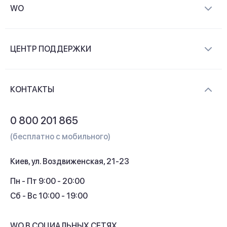
WO
О компании
ЦЕНТР ПОДДЕРЖКИ
Новости и видеообзоры
Доставка и оплата
Контакты
КОНТАКТЫ
Обмен и возврат
Вопросы и ответы
0 800 201 865
Гарантия и сервис
(бесплатно с мобильного)
Кредит
Киев, ул. Воздвиженская, 21-23
Кэшбек
Пн - Пт 9:00 - 20:00
Сб - Вс 10:00 - 19:00
WO В СОЦИАЛЬНЫХ СЕТЯХ