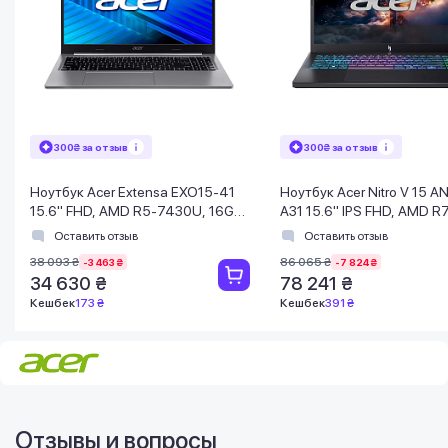
300₴ за отзыв
300₴ за отзыв
Ноутбук Acer Extensa EXO15-41
Ноутбук Acer Nitro V 15 A
15.6" FHD, AMD R5-7430U, 16GB,
A31 15.6" IPS FHD, AMD R
F512GB, UMA, Lin, серый
16GB, F512GB, NVD5050-8
Оставить отзыв
Оставить отзыв
черный
38 093 ₴
86 065 ₴
-3 463 ₴
-7 824 ₴
34 630 ₴
78 241 ₴
Кешбек
173 ₴
Кешбек
391 ₴
Отзывы и вопросы