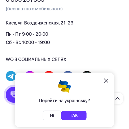
Гарантия и сервис
(бесплатно с мобильного)
Кредит
Киев, ул. Воздвиженская, 21-23
Кэшбек
Пн - Пт 9:00 - 20:00
Сб - Вс 10:00 - 19:00
WO В СОЦИАЛЬНЫХ СЕТЯХ
© 2017 - 2026 Магазин гаджетов «WO»
Договор публичной оферты
Перейти на українську?
Политика конфиденциальности
Ні
ТАК