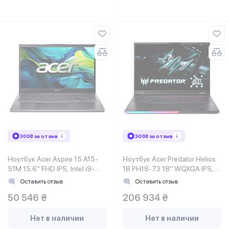
300₴ за отзыв
300₴ за отзыв
Ноутбук Acer Aspire 15 A15-
Ноутбук Acer Predator Helios
51M 15.6" FHD IPS, Intel i9-
18 PH18-73 18" WQXGA IPS,
13900H, 32GB, F1TB, UMA,
Intel U9-275HX, 32GB, F1TB,
Оставить отзыв
Оставить отзыв
Lin, серый
NVD5080-16, Lin
50 546 ₴
206 934 ₴
Нет в наличии
Нет в наличии