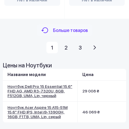
Нет в наличии
Нет в наличии
Больше товаров
1
2
3
Цены на Ноутбуки
Название модели
Цена
Ноутбук Dell Pro 15 Essential 15.6"
FHD AG, AMD R3-7320U, 8GB,
29 008 ₴
F512GB, UMA, Lin, черный
Ноутбук Acer Aspire 15 A15-51M
15.6" FHD IPS, Intel i9-13900H,
46 069 ₴
16GB, F1TB, UMA, Lin, серый