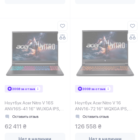
300₴ за отзыв
300₴ за отзыв
Ноутбук Acer Nitro V 16S
Ноутбук Acer Nitro V 16
ANV16S-41 16" WUXGA IPS,
ANV16-72 16" WQXGA IPS,
AMD R5-240, 16GB, F1TB,
Intel 9-270H, 32GB, F1TB,
Оставить отзыв
Оставить отзыв
NVD5050-8, Lin, черный
NVD5070-8, Lin, черный
62 411 ₴
126 558 ₴
Нет в наличии
Нет в наличии