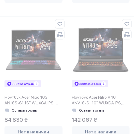
300₴ за отзыв
300₴ за отзыв
Ноутбук Acer Nitro 16S
Ноутбук Acer Nitro V 16
AN16S-61 16" WUXGA IPS,
ANV16-61 16" WUXGA IPS,
AMD R7-350, 32GB, F1TB,
AMD R9-365, 32GB, F1TB,
Оставить отзыв
Оставить отзыв
NVD5060-8, Lin, черный
NVD5070-8, Lin, черный
84 830 ₴
142 067 ₴
Нет в наличии
Нет в наличии