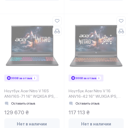
300₴ за отзыв
300₴ за отзыв
Ноутбук Acer Nitro V 16S
Ноутбук Acer Nitro V 16
ANV16S-71 16" WQXGA IPS,
ANV16-42 16" WUXGA IPS,
Intel 9-270H, 32GB, F1TB,
AMD R7-260, 32GB, F1TB,
Оставить отзыв
Оставить отзыв
NVD5070-8, Lin, черный
NVD5070-8, Lin, черный
129 670 ₴
117 113 ₴
Нет в наличии
Нет в наличии