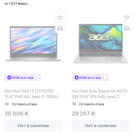
от 1 917 ₴/мес
300₴ за отзыв
300₴ за отзыв
Ноутбук Dell 15 DC15250
Ноутбук Acer Aspire Go AG15-
15.6" FHD AG, Intel i5-1334U,
32P 15.6" IPS FHD, Intel C
16GB, F512GB, UMA, Lin,
N150, 8GB, F512GB, UMA, Lin,
Оставить отзыв
Оставить отзыв
серебристый
серебристый
38 806 ₴
29 267 ₴
Нет в наличии
Нет в наличии