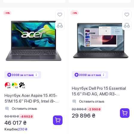
-9%
-9%
300₴ за отзыв
300₴ за отзыв
Ноутбук Dell Pro 15 Essential
15.6" FHD AG, AMD R3-
Ноутбук Acer Aspire 15 A15-
7320U, 8GB, F512GB, UMA,
51M 15.6" FHD IPS, Intel i9-
Оставить отзыв
Lin, черный
13900H, 16GB, F1TB, UMA,
Оставить отзыв
32 886 ₴
-2 990 ₴
Lin, серый
29 896 ₴
50 619 ₴
-4 602 ₴
46 017 ₴
Кешбек
230 ₴