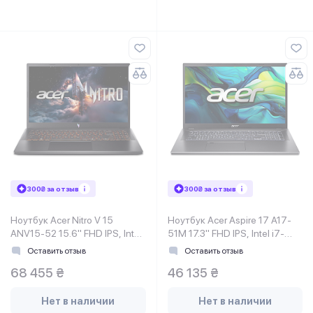
300₴ за отзыв
300₴ за отзыв
Ноутбук Acer Nitro V 15
Ноутбук Acer Aspire 17 A17-
ANV15-52 15.6" FHD IPS, Intel
51M 17.3" FHD IPS, Intel i7-
i5-13420H, 16GB, F1TB,
13620H, 32GB, F1TB, UMA,
Оставить отзыв
Оставить отзыв
NVD5060-8, Lin, черный
Lin, серый
68 455 ₴
46 135 ₴
Нет в наличии
Нет в наличии