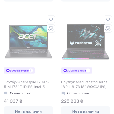
300₴ за отзыв
300₴ за отзыв
Ноутбук Acer Aspire 17 A17-
Ноутбук Acer Predator Helios
51M 17.3" FHD IPS, Intel i5-
18 PH18-73 18" WQXGA IPS,
1334U, 32GB, F1TB, UMA, Lin,
Intel U9-275HX, 64GB, F2TB,
Оставить отзыв
Оставить отзыв
серый
NVD5080-16, Lin
41 037 ₴
225 833 ₴
Нет в наличии
Нет в наличии