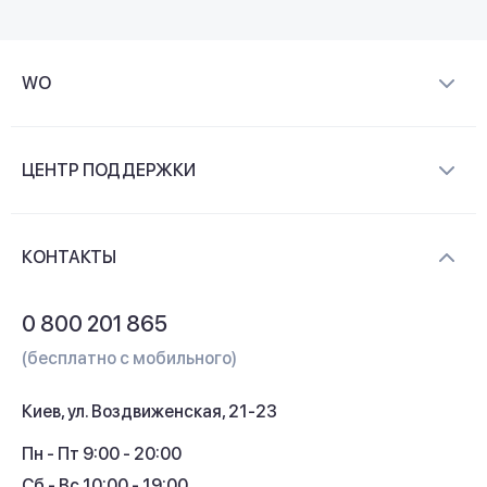
WO
О компании
ЦЕНТР ПОДДЕРЖКИ
Новости и видеообзоры
Доставка и оплата
Контакты
КОНТАКТЫ
Обмен и возврат
Вопросы и ответы
0 800 201 865
Гарантия и сервис
(бесплатно с мобильного)
Кредит
Киев, ул. Воздвиженская, 21-23
Кэшбек
Пн - Пт 9:00 - 20:00
Сб - Вс 10:00 - 19:00