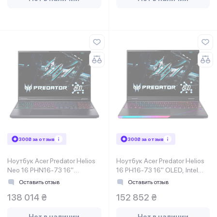
300₴ за отзыв
300₴ за отзыв
Ноутбук Acer Predator Helios
Ноутбук Acer Predator Helios
Neo 16 PHN16-73 16"
16 PH16-73 16" OLED, Intel
WQXGA, Intel U9-275HX,
U9-275HX, 32GB, F1TB,
Оставить отзыв
Оставить отзыв
64GB, F1TB, NVD5070Ti-12
NVD5070Ti-12, Lin
138 014 ₴
152 852 ₴