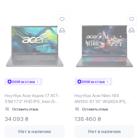
300₴ за отзыв
300₴ за отзыв
Ноутбук Acer Aspire 17 A17-
Ноутбук Acer Nitro 16S
51M 17.3" FHD IPS, Intel i5-
AN16S-61 16" WQXGA IPS,
1334U, 16GB, F1TB, UMA, Lin,
AMD R7-350, 32GB, F1TB,
Оставить отзыв
Оставить отзыв
серый
NVD5070-8, Lin, черный
34 093 ₴
138 460 ₴
Нет в наличии
Нет в наличии