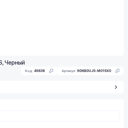
S, Черный
Код:
45636
Артикул:
90NB0UJ5-M01SX0