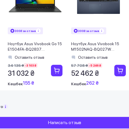
300₴ за отзыв
300₴ за отзыв
Ноутбук Asus Vivobook Go 15
Ноутбук Asus Vivobook 15
E1504FA-BQ2837
M1502NAQ-BQ027W
(90NB0ZR2-M04KE0) Mixed
(90NB1841-M002M0) Quiet
Оставить отзыв
Оставить отзыв
Black
Blue
34 135 ₴
57 708 ₴
-3 103 ₴
-5 246 ₴
31 032 ₴
52 462 ₴
155 ₴
262 ₴
Кешбек
Кешбек
то
Написать отзыв