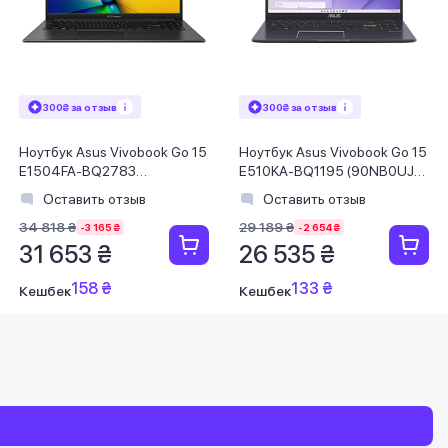
300₴ за отзыв
300₴ за отзыв
Ноутбук Asus Vivobook Go 15
Ноутбук Asus Vivobook Go 15
E1504FA-BQ2783
E510KA-BQ1195 (90NB0UJ5-
(90NB0ZR2-M04KC0) Mixed
M01UE0) Star Black
Оставить отзыв
Оставить отзыв
Black
34 818 ₴
29 189 ₴
-3 165 ₴
-2 654 ₴
31 653 ₴
26 535 ₴
158 ₴
133 ₴
Кешбек
Кешбек