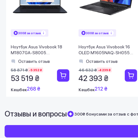
300₴ за отзыв
300₴ за отзыв
Ноутбук Asus Vivobook 18
Ноутбук Asus Vivobook 16
M1807GA-S8005
OLED M1605NAQ-SH055
(90NB17Y1-M000B0) Quiet
(90NB1831-M001Z0) Indie
Оставить отзыв
Оставить отзыв
Blue
Black
58 871 ₴
46 632 ₴
-5 352 ₴
-4 239 ₴
53 519 ₴
42 393 ₴
268 ₴
212 ₴
Кешбек
Кешбек
Отзывы и вопросы
300₴ бонусами за отзыв с фо