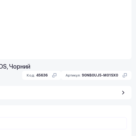
oOS, Чорний
Код:
45636
Артикул:
90NB0UJ5-M01SX0