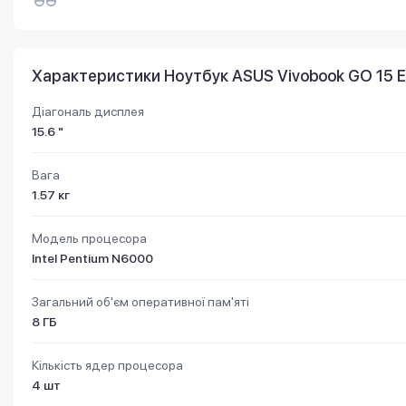
Характеристики Ноутбук ASUS Vivobook GO 15 E5
Діагональ дисплея
15.6 "
Вага
1.57 кг
Модель процесора
Intel Pentium N6000
Загальний об'єм оперативної пам'яті
8 ГБ
Кількість ядер процесора
4 шт