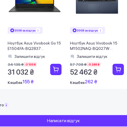
300₴ за відгук
300₴ за відгук
Ноутбук Asus Vivobook Go 15
Ноутбук Asus Vivobook 15
E1504FA-BQ2837
M1502NAQ-BQ027W
(90NB0ZR2-M04KE0) Mixed
(90NB1841-M002M0) Quiet
Залишити відгук
Залишити відгук
Black
Blue
34 135 ₴
57 708 ₴
-3 103 ₴
-5 246 ₴
31 032 ₴
52 462 ₴
155 ₴
262 ₴
Кешбек
Кешбек
то
Написати відгук