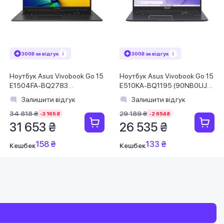
300₴ за відгук
300₴ за відгук
Ноутбук Asus Vivobook Go 15
Ноутбук Asus Vivobook Go 15
E1504FA-BQ2783
E510KA-BQ1195 (90NB0UJ5-
(90NB0ZR2-M04KC0) Mixed
M01UE0) Star Black
Залишити відгук
Залишити відгук
Black
34 818 ₴
29 189 ₴
-3 165 ₴
-2 654 ₴
31 653 ₴
26 535 ₴
158 ₴
133 ₴
Кешбек
Кешбек