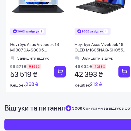
300₴ за відгук
300₴ за відгук
Ноутбук Asus Vivobook 18
Ноутбук Asus Vivobook 16
M1807GA-S8005
OLED M1605NAQ-SH055
(90NB17Y1-M000B0) Quiet
(90NB1831-M001Z0) Indie
Залишити відгук
Залишити відгук
Blue
Black
58 871 ₴
46 632 ₴
-5 352 ₴
-4 239 ₴
53 519 ₴
42 393 ₴
268 ₴
212 ₴
Кешбек
Кешбек
Відгуки та питання
300₴ бонусами за відгук з фо