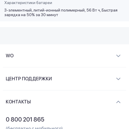
Характеристики батареи
3-элементный, литий-ионный полимерный, 56 Вт ч, Быстрая
зарядка на 50% за 30 минут
WO
О компании
ЦЕНТР ПОДДЕРЖКИ
Новости и видеообзоры
Доставка и оплата
Контакты
КОНТАКТЫ
Обмен и возврат
Вопросы и ответы
0 800 201 865
Гарантия и сервис
(бесплатно с мобильного)