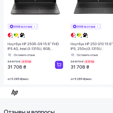
300₴ за отзыв
300₴ за отзыв
Ноутбук HP 250R-G9 15.6" FHD
Ноутбук HP 250 G10 15.6
IPS AG, Intel i3-1315U, 8GB,
IPS, 250n/i3-1315U
F512GB, UMA, DOS, черный
(4.5)/8Gb/SSD512Gb/Intel
Оставить отзыв
Оставить отзыв
UHD/DOS/Серый
34 879 ₴
34 879 ₴
-3 171 ₴
-3 171 ₴
31 708 ₴
31 708 ₴
от 5 285 ₴/мес
от 5 285 ₴/мес
Отзывы и вопросы