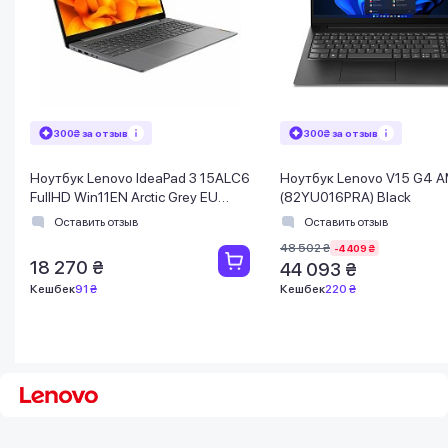
300₴ за отзыв
300₴ за отзыв
Ноутбук Lenovo IdeaPad 3 15ALC6
Ноутбук Lenovo V15 G4 
FullHD Win11EN Arctic Grey EU
(82YU016PRA) Black
(82KU00CHMH)
Оставить отзыв
Оставить отзыв
48 502 ₴
-4 409 ₴
18 270 ₴
44 093 ₴
Кешбек
91 ₴
Кешбек
220 ₴