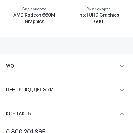
Видеокарта
Видеокарта
AMD Radeon 660M
Intel UHD Graphics
Graphics
600
WO
О компании
ЦЕНТР ПОДДЕРЖКИ
Новости и видеообзоры
Доставка и оплата
Контакты
КОНТАКТЫ
Обмен и возврат
Вопросы и ответы
0 800 201 865