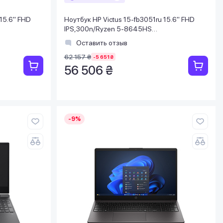
 15.6" FHD
Ноутбук HP Victus 15-fb3051ru 15.6" FHD
IPS,300n/Ryzen 5-8645HS
50, 6GB/DOS/
(5.0)/16Gb/SSD1TB/RTX3050, 6GB/DOS/
Оставить отзыв
Синий
62 157 ₴
-5 651 ₴
56 506 ₴
-9%