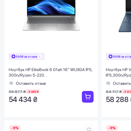
300₴ за отзыв
300₴ за от
Ноутбук HP EliteBook 6 G1ah 16" WUXGA IPS,
Ноутбук HP V
300n/Ryzen 5-220
IPS,300n/Ry
(4.9)/16Gb/SSD512Gb/Radeon/FPS/
(5.0)/16Gb/
Оставить отзыв
Оставить
Подсв/DOS
Синий
59 877 ₴
64 117 ₴
-5 443 ₴
-5 82
54 434 ₴
58 288 
-9%
-9%