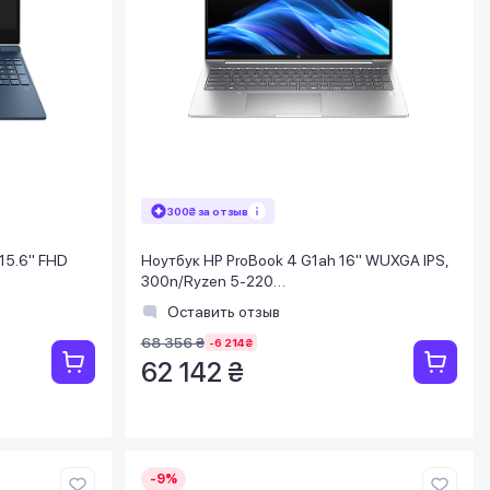
300₴ за отзыв
 15.6" FHD
Ноутбук HP ProBook 4 G1ah 16" WUXGA IPS,
300n/Ryzen 5-220
, 6GB/DOS/
(4.9)/16Gb/SSD512Gb/FPS/Подсв/Win11Pro
Оставить отзыв
68 356 ₴
-6 214 ₴
62 142 ₴
-9%