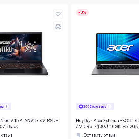
-9%
зыв
300₴ за отзыв
 Nitro V 15 AI ANV15-42-R2DH
Ноутбук Acer Extensa EXO15-41
7) Black
AMD R5-7430U, 16GB, F512GB, 
серый
 отзыв
Оставить отзыв