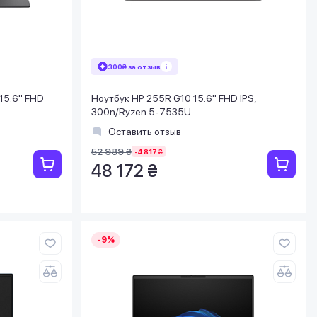
300₴ за отзыв
 15.6" FHD
Ноутбук HP 255R G10 15.6" FHD IPS,
300n/Ryzen 5-7535U
, 6GB/DOS/
(4.5)/16Gb/SSD512Gb/Radeon/Win11Pro/
Оставить отзыв
Серый
52 989 ₴
-4 817 ₴
48 172 ₴
-9%