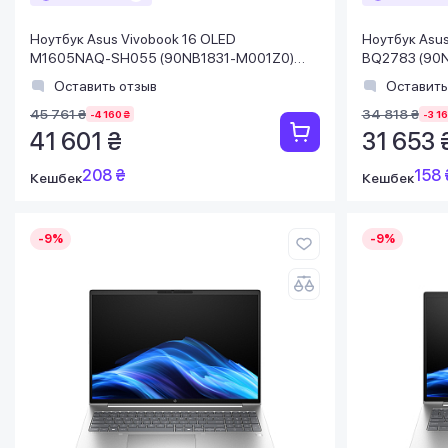
Ноутбук Asus Vivobook 16 OLED
Ноутбук Asus
M1605NAQ-SH055 (90NB1831-M001Z0)
BQ2783 (90N
Indie Black
Оставить отзыв
Оставить
45 761 ₴
34 818 ₴
-4 160 ₴
-3 16
41 601 ₴
31 653 
208 ₴
158 
Кешбек
Кешбек
-9%
-9%