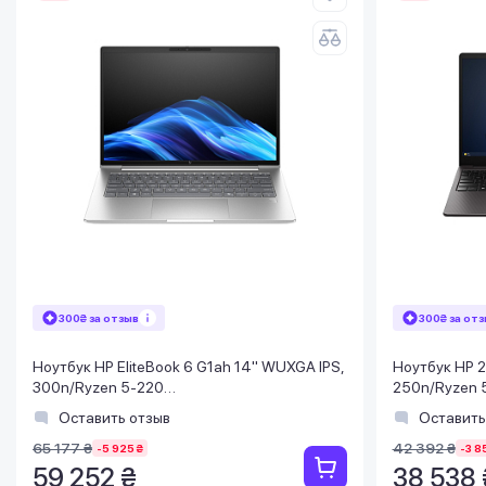
300₴ за отзыв
300₴ за от
Ноутбук HP EliteBook 6 G1ah 14" WUXGA IPS,
Ноутбук HP 2
300n/Ryzen 5-220
250n/Ryzen 
(4.9)/24Gb/SSD1TB/Radeon/FPS/
(4.5)/16Gb/
Оставить отзыв
Оставить
Подсв/DOS
65 177 ₴
42 392 ₴
-5 925 ₴
-3 8
59 252 ₴
38 538 