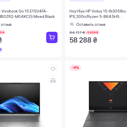
 Vivobook Go 15 E1504FA-
Ноутбук HP Victus 15-fb3058ru
B0ZR2-M04KC0) Mixed Black
IPS,300n/Ryzen 5-8645HS
(5.0)/16Gb/SSD512Gb/RTX 40
 отзыв
Оставить отзыв
Серый
64 117 ₴
5 ₴
-5 829 ₴
₴
58 288 ₴
₴
-9%