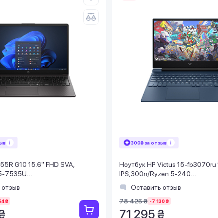
зыв
300₴ за отзыв
55R G10 15.6" FHD SVA,
Ноутбук HP Victus 15-fb3070ru
5-7535U
IPS,300n/Ryzen 5-240
SSD512Gb/Radeon/DOS/Серий
(5.0)/24Gb/SSD512Gb/RTX 50
 отзыв
Оставить отзыв
Синий
78 425 ₴
54 ₴
-7 130 ₴
₴
71 295 ₴