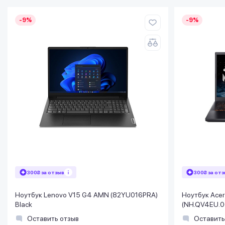
-9%
-9%
300₴ за отзыв
300₴ за от
Ноутбук Lenovo V15 G4 AMN (82YU016PRA)
Ноутбук Acer
Black
(NH.QV4EU.00
Оставить отзыв
Оставить