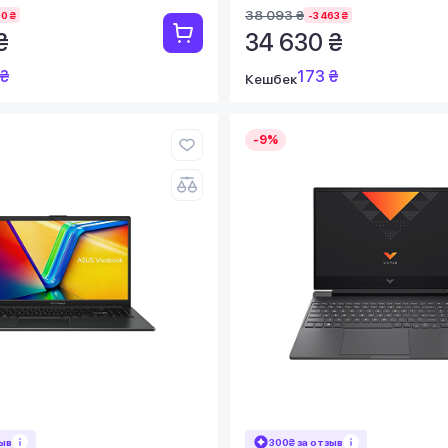
38 093 ₴
0 ₴
-3 463 ₴
₴
34 630 ₴
 ₴
173 ₴
Кешбек
-9%
зыв
300₴ за отзыв