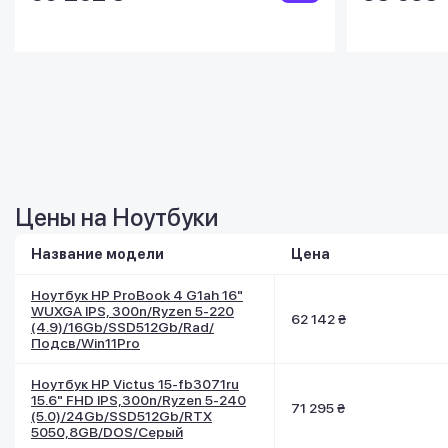
Цены на Ноутбуки
Название модели
Цена
Ноутбук HP ProBook 4 G1ah 16"
WUXGA IPS, 300n/Ryzen 5-220
62 142 ₴
(4.9)/16Gb/SSD512Gb/Rad/
Подсв/Win11Pro
Ноутбук HP Victus 15-fb3071ru
15.6" FHD IPS,300n/Ryzen 5-240
71 295 ₴
(5.0)/24Gb/SSD512Gb/RTX
5050,8GB/DOS/Серый