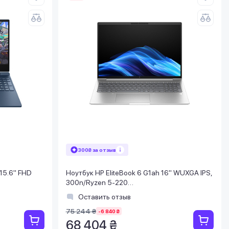
300₴ за отзыв
 15.6" FHD
Ноутбук HP EliteBook 6 G1ah 16" WUXGA IPS,
300n/Ryzen 5-220
50,8GB/DOS/
(4.9)/24Gb/SSD512Gb/Radeon/FPS/
Оставить отзыв
Подсв/Win11Pro
75 244 ₴
-6 840 ₴
68 404 ₴