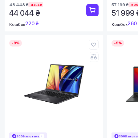
48 448 ₴
57 199 ₴
-4 404 ₴
-5 20
44 044 ₴
51 999 
220 ₴
260
Кешбек
Кешбек
-9%
-9%
300₴ за отзыв
300₴ за от