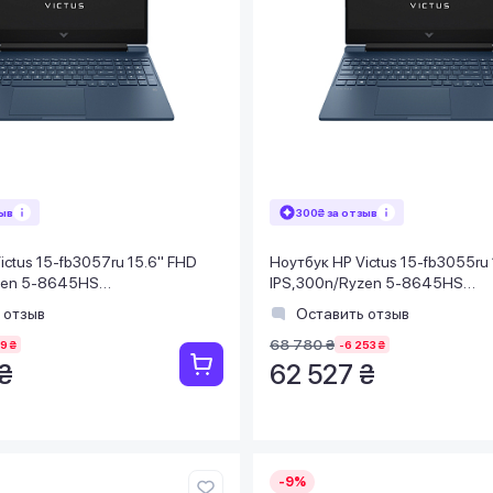
зыв
300₴ за отзыв
ictus 15-fb3057ru 15.6" FHD
Ноутбук HP Victus 15-fb3055ru
zen 5-8645HS
IPS,300n/Ryzen 5-8645HS
SSD512Gb/RTX 4050, 6GB/DOS/
(5.0)/16Gb/SSD1TB/RTX 4050
 отзыв
Оставить отзыв
Синий
68 780 ₴
9 ₴
-6 253 ₴
₴
62 527 ₴
-9%