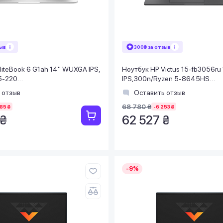
зыв
300₴ за отзыв
liteBook 6 G1ah 14" WUXGA IPS,
Ноутбук HP Victus 15-fb3056ru
5-220
IPS,300n/Ryzen 5-8645HS
SSD1TB/Radeon/FPS/
(5.0)/16Gb/SSD1TB/RTX 4050
 отзыв
Оставить отзыв
Серый
68 780 ₴
85 ₴
-6 253 ₴
 ₴
62 527 ₴
-9%