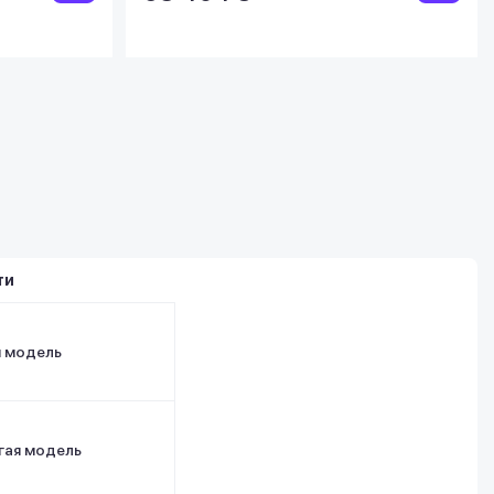
ти
я модель
гая модель