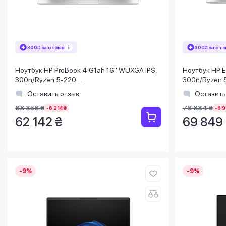
300₴ за отзыв
300₴ за от
Ноутбук HP ProBook 4 G1ah 16" WUXGA IPS,
Ноутбук HP E
300n/Ryzen 5-220
300n/Ryzen 
(4.9)/16Gb/SSD512Gb/Rad/Подсв/Win11Pro
(4.9)/32Gb/
Оставить отзыв
Оставить
Подсв/DOS
68 356 ₴
76 834 ₴
-6 214 ₴
-6 9
62 142 ₴
69 849
-9%
-9%