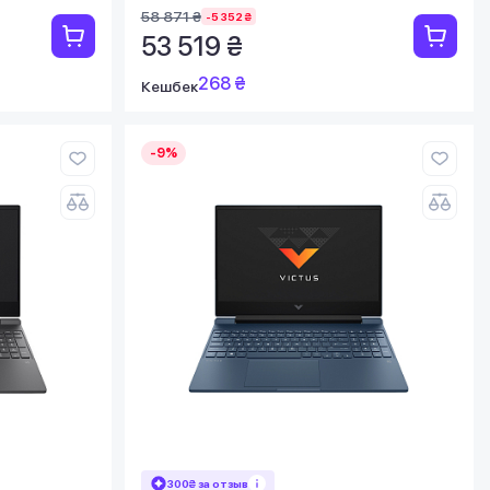
58 871 ₴
-5 352 ₴
53 519 ₴
268 ₴
Кешбек
-9%
300₴ за отзыв