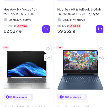
Ноутбук HP Victus 15-
Ноутбук HP EliteBook 6 G1ah
fb3055ua 15.6" FHD
14" WUXGA IPS, 300n/Ryzen
IPS,300n/Ryzen 5-8645HS
5-220
Залишити відгук
Залишити відгук
(5.0)/16Gb/SSD1TB/RTX
(4.9)/24Gb/SSD1TB/Radeon/FP
68 780 ₴
65 177 ₴
-6 253 ₴
-5 925 ₴
4050, 6GB/DOS/Синій
Підсв/DOS
62 527 ₴
59 252 ₴
-9%
-9%
300₴ за відгук
300₴ за відгук