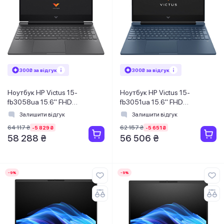
300₴ за відгук
300₴ за відгук
Ноутбук HP Victus 15-
Ноутбук HP Victus 15-
fb3058ua 15.6" FHD
fb3051ua 15.6" FHD
IPS,300n/Ryzen 5-8645HS
IPS,300n/Ryzen 5-8645HS
Залишити відгук
Залишити відгук
(5.0)/16Gb/SSD512Gb/RTX
(5.0)/16Gb/SSD1TB/RTX3050,
64 117 ₴
62 157 ₴
-5 829 ₴
-5 651 ₴
4050, 6GB/DOS/Сірий
6GB/DOS/Синій
58 288 ₴
56 506 ₴
-9%
-9%