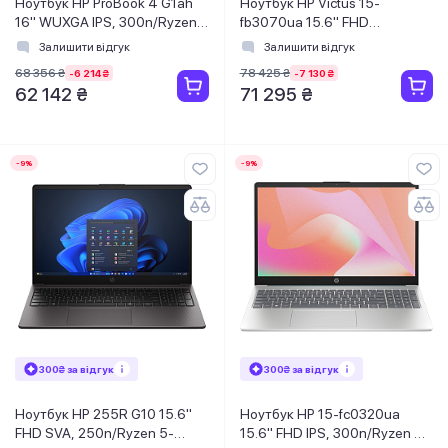
Ноутбук HP ProBook 4 G1ah
Ноутбук HP Victus 15-
16" WUXGA IPS, 300n/Ryzen
fb3070ua 15.6" FHD
5-220
IPS,300n/Ryzen 5-240
Залишити відгук
Залишити відгук
(4.9)/16Gb/SSD512Gb/Rad/FPS/
(5.0)/24Gb/SSD512Gb/RTX
68 356 ₴
78 425 ₴
-6 214 ₴
-7 130 ₴
Підсв/Win11Pro
5050,8GB/DOS/Синій
62 142 ₴
71 295 ₴
-9%
-9%
300₴ за відгук
300₴ за відгук
Ноутбук HP 255R G10 15.6"
Ноутбук HP 15-fc0320ua
FHD SVA, 250n/Ryzen 5-
15.6" FHD IPS, 300n/Ryzen 5-