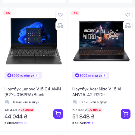
-9%
-9%
300₴ за відгук
300₴ за відгук
Ноутбук Lenovo V15 G4 AMN
Ноутбук Acer Nitro V 15 AI
(82YU016PRA) Black
ANV15-42-R2DH
(NH.QV4EU.007) Black
Залишити відгук
Залишити відгук
48 448 ₴
57 033 ₴
-4 404 ₴
-5 185 ₴
44 044 ₴
51 848 ₴
Кешбек
220 ₴
Кешбек
259 ₴