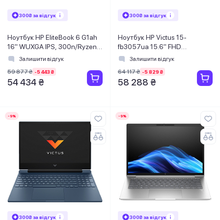
300₴ за відгук
300₴ за відгук
Ноутбук HP EliteBook 6 G1ah
Ноутбук HP Victus 15-
16" WUXGA IPS, 300n/Ryzen
fb3057ua 15.6" FHD
5-220
IPS,300n/Ryzen 5-8645HS
Залишити відгук
Залишити відгук
(4.9)/16Gb/SSD512Gb/Radeon/FPS/
(5.0)/16Gb/SSD512Gb/RTX
59 877 ₴
64 117 ₴
-5 443 ₴
-5 829 ₴
Підсв/DOS
4050, 6GB/DOS/Синій
54 434 ₴
58 288 ₴
-9%
-9%
300₴ за відгук
300₴ за відгук