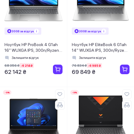
300₴ за відгук
300₴ за відгук
Ноутбук HP ProBook 4 G1ah
Ноутбук HP EliteBook 6 G1ah
16" WUXGA IPS, 300n/Ryzen
14" WUXGA IPS, 300n/Ryzen
5-220
5-220
Залишити відгук
Залишити відгук
(4.9)/16Gb/SSD512Gb/Rad/FPS/
(4.9)/32Gb/SSD1TB/Radeon/FPS
68 356 ₴
76 834 ₴
-6 214 ₴
-6 985 ₴
Підсв/Win11Pro
Підсв/DOS
62 142 ₴
69 849 ₴
-9%
-9%