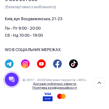
Гарантія та сервіс
(безкоштовно з мобільного)
Кредит
Київ, вул. Воздвиженська, 21-23
Кешбек
Пн - Пт 9:00 - 20:00
Сб - Нд 10:00 - 19:00
WO В СОЦІАЛЬНИХ МЕРЕЖАХ
© 2017 - 2026 Магазин гаджетів «WO»
Договір публічної оферти
Політика конфіденційності