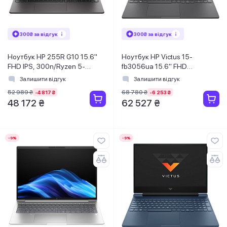
300₴ за відгук
300₴ за відгук
Ноутбук HP 255R G10 15.6"
Ноутбук HP Victus 15-
FHD IPS, 300n/Ryzen 5-
fb3056ua 15.6" FHD
7535U
IPS,300n/Ryzen 5-8645HS
Залишити відгук
Залишити відгук
(4.5)/16Gb/SSD512Gb/Radeon/Win11Pro/
(5.0)/16Gb/SSD1TB/RTX
52 989 ₴
68 780 ₴
-4 817 ₴
-6 253 ₴
Сірий
4050, 6GB/DOS/Сірий
48 172 ₴
62 527 ₴
-9%
-9%