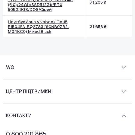
71 295 ₴
(5.0)/24Gb/SSD512Gb/RTX
5050,8GB/DOS/Сірий
Ноутбук Asus Vivobook Go 15
E1504FA-BQ2783 (90NB0ZR2-
31 653 ₴
M04KC0) Mixed Black
WO
Про компанію
ЦЕНТР ПІДТРИМКИ
Новини та відеоогляди
Доставка і оплата
Контакти
КОНТАКТИ
Обмін і повернення
Питання та відповіді
0 800 201 865