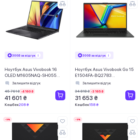
300₴ за відгук
300₴ за відгук
Ноутбук Asus Vivobook 16
Ноутбук Asus Vivobook Go 15
OLED M1605NAQ-SH055
E1504FA-BQ2783
(90NB1831-M001Z0) Indie
(90NB0ZR2-M04KC0) Mixed
Залишити відгук
Залишити відгук
Black
Black
45 761 ₴
34 818 ₴
-4 160 ₴
-3 165 ₴
41 601 ₴
31 653 ₴
Кешбек
208 ₴
Кешбек
158 ₴
-9%
-9%