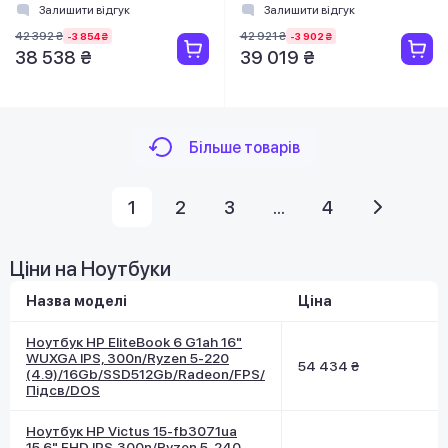
7535U
7520U
Залишити відгук
Залишити відгук
(4.5)/16Gb/SSD512Gb/Radeon/DOS/
(4.3)/16Gb/SSD512Gb/Radeon/
42 392 ₴
42 921 ₴
-3 854 ₴
-3 902 ₴
Сірий
Синій
38 538 ₴
39 019 ₴
Більше товарів
1
2
3
...
4
Ціни на Ноутбуки
Назва моделі
Ціна
Ноутбук HP EliteBook 6 G1ah 16"
WUXGA IPS, 300n/Ryzen 5-220
54 434 ₴
(4.9)/16Gb/SSD512Gb/Radeon/FPS/
Підсв/DOS
Ноутбук HP Victus 15-fb3071ua
15.6" FHD IPS,300n/Ryzen 5-240