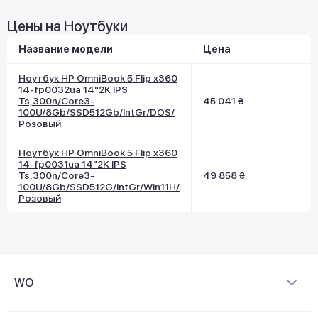
Цены на Ноутбуки
Название модели
Цена
Ноутбук HP OmniBook 5 Flip x360
14-fp0032ua 14"2K IPS
Ts,300n/Core3-
45 041 ₴
100U/8Gb/SSD512Gb/IntGr/DOS/
Розовый
Ноутбук HP OmniBook 5 Flip x360
14-fp0031ua 14"2K IPS
Ts,300n/Core3-
49 858 ₴
100U/8Gb/SSD512G/IntGr/Win11H/
Розовый
WO