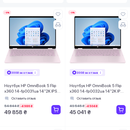
-9%
-9%
300₴ за отзыв
300₴ за отзыв
Ноутбук HP OmniBook 5 Flip
Ноутбук HP OmniBook 5 Flip
x360 14-fp0031ua 14"2K IPS
x360 14-fp0032ua 14"2K IPS
Ts,300n/Core3-
Ts,300n/Core3-
Оставить отзыв
Оставить отзыв
100U/8Gb/SSD512G/IntGr/Win11H/
100U/8Gb/SSD512Gb/IntGr/DOS
54 844 ₴
49 545 ₴
-4 986 ₴
-4 504 ₴
Розовый
Розовый
49 858 ₴
45 041 ₴