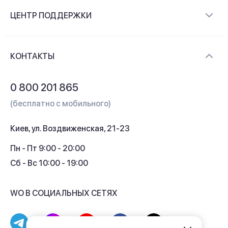
О компании
ЦЕНТР ПОДДЕРЖКИ
Новости и видеообзоры
Доставка и оплата
Контакты
КОНТАКТЫ
Обмен и возврат
Вопросы и ответы
0 800 201 865
Гарантия и сервис
(бесплатно с мобильного)
Кредит
Киев, ул. Воздвиженская, 21-23
Кэшбек
Пн - Пт 9:00 - 20:00
Сб - Вс 10:00 - 19:00
WO В СОЦИАЛЬНЫХ СЕТЯХ