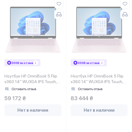
300₴ за отзыв
300₴ за отзыв
Ноутбук HP OmniBook 5 Flip
Ноутбук HP OmniBook 5 Flip
x360 14" WUXGA IPS Touch,
x360 14" WUXGA IPS Touch,
Intel 3-100U, 8GB, F512GB,
Intel 5-120U, 16GB, F1TB,
Оставить отзыв
Оставить отзыв
UMA, DOS, розовый
UMA, DOS, розовый
59 172 ₴
83 444 ₴
Нет в наличии
Нет в наличии