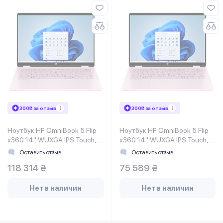
300₴ за отзыв
300₴ за отзыв
Ноутбук HP OmniBook 5 Flip
Ноутбук HP OmniBook 5 Flip
x360 14" WUXGA IPS Touch,
x360 14" WUXGA IPS Touch,
Intel 7-150U, 24GB, F1TB,
Intel 5-120U, 16GB, F512GB,
Оставить отзыв
Оставить отзыв
UMA, Win11, розовый
UMA, DOS, розовый
118 314 ₴
75 589 ₴
Нет в наличии
Нет в наличии