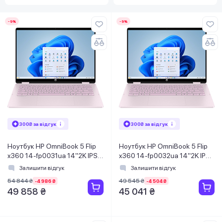
-9%
-9%
300₴ за відгук
300₴ за відгук
Ноутбук HP OmniBook 5 Flip
Ноутбук HP OmniBook 5 Flip
x360 14-fp0031ua 14"2K IPS
x360 14-fp0032ua 14"2K IPS
Ts,300n/Core3-
Ts,300n/Core3-
Залишити відгук
Залишити відгук
100U/8Gb/SSD512G/IntGr/Win11H/
100U/8Gb/SSD512Gb/IntGr/DOS
54 844 ₴
49 545 ₴
-4 986 ₴
-4 504 ₴
Рожевий
Рожевий
49 858 ₴
45 041 ₴