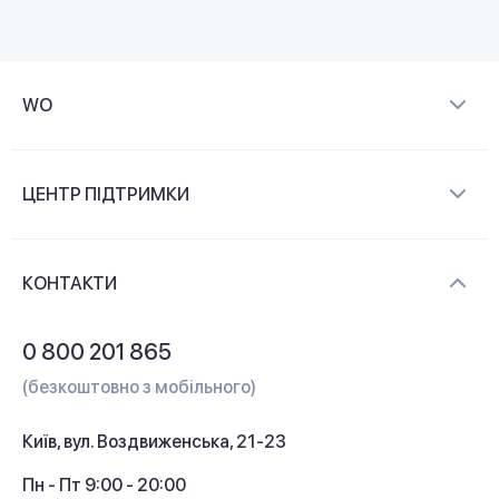
WO
Про компанію
ЦЕНТР ПІДТРИМКИ
Новини та відеоогляди
Доставка і оплата
Контакти
КОНТАКТИ
Обмін і повернення
Питання та відповіді
0 800 201 865
Гарантія та сервіс
(безкоштовно з мобільного)
Кредит
Київ, вул. Воздвиженська, 21-23
Кешбек
Пн - Пт 9:00 - 20:00