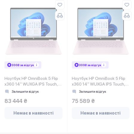
300₴ за відгук
300₴ за відгук
Ноутбук HP OmniBook 5 Flip
Ноутбук HP OmniBook 5 Flip
x360 14" WUXGA IPS Touch,
x360 14" WUXGA IPS Touch,
Intel 5-120U, 16GB, F1TB,
Intel 5-120U, 16GB, F512GB,
Залишити відгук
Залишити відгук
UMA, DOS, рожевий
UMA, DOS, рожевий
83 444 ₴
75 589 ₴
Немає в наявності
Немає в наявності