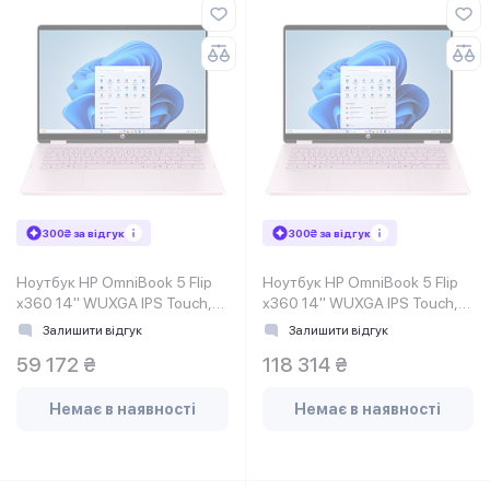
300₴ за відгук
300₴ за відгук
Ноутбук HP OmniBook 5 Flip
Ноутбук HP OmniBook 5 Flip
x360 14" WUXGA IPS Touch,
x360 14" WUXGA IPS Touch,
Intel 3-100U, 8GB, F512GB,
Intel 7-150U, 24GB, F1TB,
Залишити відгук
Залишити відгук
UMA, DOS, рожевий
UMA, Win11, рожевий
59 172 ₴
118 314 ₴
Немає в наявності
Немає в наявності