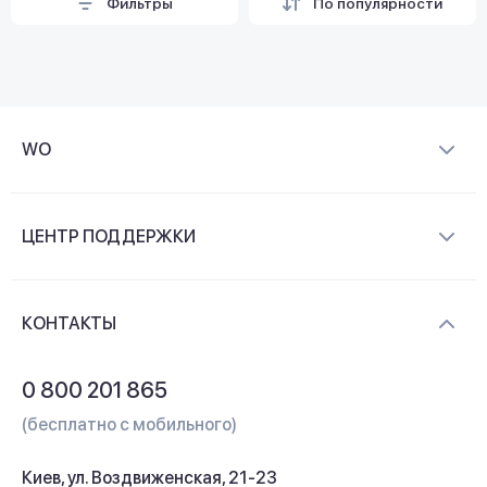
Фильтры
По популярности
WO
О компании
ЦЕНТР ПОДДЕРЖКИ
Новости и видеообзоры
Доставка и оплата
Контакты
КОНТАКТЫ
Обмен и возврат
Вопросы и ответы
0 800 201 865
Гарантия и сервис
(бесплатно с мобильного)
Кредит
Киев, ул. Воздвиженская, 21-23