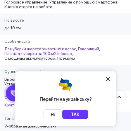
Голосовое управление
Управление с помощью смартфона
Кнопка старта на роботе
По высоте
до 10 см
Особенности
Для уборки шерсти животных и волос
Говорящий
Площадь уборки на 100 м2 и более
С мощным аккумулятором
Премиум
Функции со смартфона
Выбор территории-комнат для уборки
Установка виртуальной стены
Форма
Перейти на українську?
Круглая
Ні
ТАК
Тип основной щетки
V-образная (классическая)