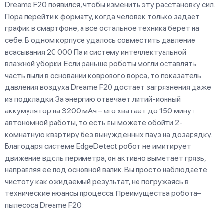
Dreame F20 появился, чтобы изменить эту расстановку сил.
Пора перейти к формату, когда человек только задает
график в смартфоне, а все остальное техника берет на
себе. В одном корпусе удалось совместить давление
всасывания 20 000 Па и систему интеллектуальной
влажной уборки. Если раньше роботы могли оставлять
часть пыли в основании коврового ворса, то показатель
давления воздуха Dreame F20 достает загрязнения даже
из подкладки. За энергию отвечает литий-ионный
аккумулятор на 3200 мАч – его хватает до 150 минут
автономной работы, то есть вы можете обойти 2-
комнатную квартиру без вынужденных пауз на дозарядку.
Благодаря системе EdgeDetect робот не имитирует
движение вдоль периметра, он активно выметает грязь,
направляя ее под основной валик. Вы просто наблюдаете
чистоту как ожидаемый результат, не погружаясь в
технические нюансы процесса. Преимущества робота–
пылесоса Dreame F20: