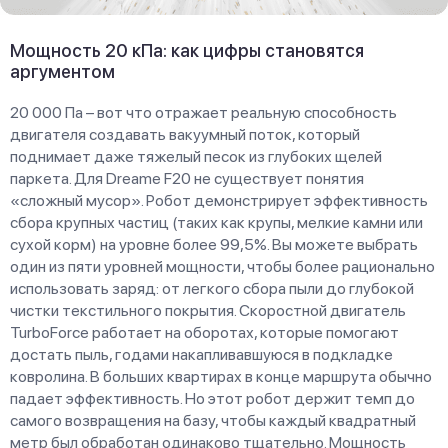
Мощность 20 кПа: как цифры становятся
аргументом
20 000 Па – вот что отражает реальную способность
двигателя создавать вакуумный поток, который
поднимает даже тяжелый песок из глубоких щелей
паркета. Для Dreame F20 не существует понятия
«сложный мусор». Робот демонстрирует эффективность
сбора крупных частиц (таких как крупы, мелкие камни или
сухой корм) на уровне более 99,5%. Вы можете выбрать
один из пяти уровней мощности, чтобы более рационально
использовать заряд: от легкого сбора пыли до глубокой
чистки текстильного покрытия. Скоростной двигатель
TurboForce работает на оборотах, которые помогают
достать пыль, годами накапливавшуюся в подкладке
ковролина. В больших квартирах в конце маршрута обычно
падает эффективность. Но этот робот держит темп до
самого возвращения на базу, чтобы каждый квадратный
метр был обработан одинаково тщательно. Мощность