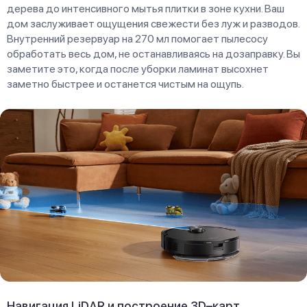
дерева до интенсивного мытья плитки в зоне кухни. Ваш
дом заслуживает ощущения свежести без луж и разводов.
Внутренний резервуар на 270 мл помогает пылесосу
обработать весь дом, не останавливаясь на дозаправку. Вы
заметите это, когда после уборки ламинат высохнет
заметно быстрее и останется чистым на ощупь.
Навигация LiDAR и построение 3D–карт