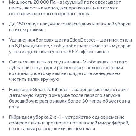
Мощность 20 000 Па – вакуумный поток всасывает
песок, шерсть и мелкодисперсную пыль из самого
основания плотного коврового ворса
До 150 минут вакуумного всасывания и влажной уборки
в тихом режиме
Удлиненная боковая щетка EdgeDetect – щетинки стали
на 6,8 мм длиннее, чтобы робот мог выметать мусор из
углов и вдоль плинтусов на 95% эффективнее
Система защиты от спутывания – V-образная щетка с
зубчатой структурой расчесывает волосы во время
вращения, поэтому вам не придется еженедельно
чистить валик вручную
Навигация Smart Pathfinder – лазерная система строит
детальную карту дома уже после первого запуска,
безошибочно распознавая более 30 типов объектов на
полу
Гибридная уборка 2-в-1 – устройство одновременно
собирает пыль и протирает пол влажной микрофиброй,
не оставляя разводов или лишней влаги