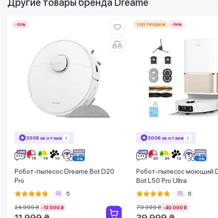
Другие товары бренда
Dreame
-52%
ТОП ПРОДАЖ
-50%
300₴ за отзыв
300₴ за отзыв
Робот-пылесос Dreame Bot D20
Робот-пылесос моющий 
Pro
Bot L50 Pro Ultra
5
6
24 999 ₴
79 999 ₴
-13 000 ₴
-40 000 ₴
11 999 ₴
39 999 ₴