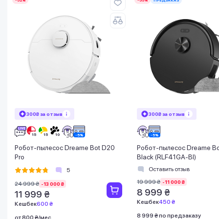
300₴ за отзыв
300₴ за отзыв
Робот-пылесос Dreame Bot D20
Робот-пылесос Dreame Bo
Pro
Black (RLF41GA-Bl)
Оставить отзыв
5
19 999 ₴
-11 000 ₴
24 999 ₴
-13 000 ₴
8 999 ₴
11 999 ₴
Кешбек
450 ₴
Кешбек
600 ₴
8 999 ₴ по предзаказу
от 800 ₴/мес