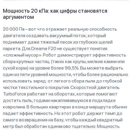
Мощность 20 кПа: как цифры становятся
аргументом
20 000 Па – вот что отражает реальную способность
двигателя создавать вакуумный поток, который
поднимает даже тяжелый песок из глубоких щелей
паркета. Для Dreame F20 не существует понятия
«сложный мусор». Робот демонстрирует эффективность
сбора крупных частиц (таких как крупы, мелкие камни или
сухой корм) на уровне более 99,5%. Вы можете выбрать
один из пяти уровней мощности, чтобы более рационально
использовать заряд: от легкого сбора пыли до глубокой
чистки текстильного покрытия. Скоростной двигатель
TurboForce работает на оборотах, которые помогают
достать пыль, годами накапливавшуюся в подкладке
ковролина. В больших квартирах в конце маршрута обычно
падает эффективность. Но этот робот держит темп до
самого возвращения на базу, чтобы каждый квадратный
метр был обработан одинаково тщательно. Мощность