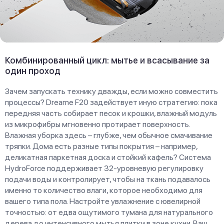
Комбинированный цикл: мытье и всасывание за
один проход
Зачем запускать технику дважды, если можно совместить
процессы? Dreame F20 задействует иную стратегию: пока
передняя часть собирает песок и крошки, влажный модуль
из микрофибры мгновенно протирает поверхность.
Влажная уборка здесь – глубже, чем обычное смачивание
тряпки. Дома есть разные типы покрытия – например,
деликатная паркетная доска и стойкий кафель? Система
HydroForce поддерживает 32-уровневую регулировку
подачи воды и контролирует, чтобы на ткань подавалось
именно то количество влаги, которое необходимо для
вашего типа пола. Настройте увлажнение с ювелирной
точностью: от едва ощутимого тумана для натурального
дерева до интенсивного мытья плитки в зоне кухни. Ваш