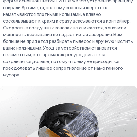
форме основной щетки F20. Ее желоб устроен по принципу
спирали Архимеда, поэтому волосы и шерсть не
наматываются плотными кольцами, а плавно
соскальзывают к краям и сразу всасываются в контейнер.
Скорость в воздушных каналах не снижается, а значит и
мощность всасывания не падает из-за засорения. Вам
больше не придется разбирать пылесос и вручную чистить
валик ножницами. Уход за устройством становится
незаметным, в то время как ресурс двигателя
сохраняется дольше, потому что ему не приходится
преодолевать лишнее сопротивление от намотанного
мусора.