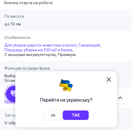
Кнопка старта на роботе
По высоте
до 10 см
Особенности
Для уборки шерсти животных и волос
Говорящий
Площадь уборки на 100 м2 и более
С мощным аккумулятором
Премиум
Функции со смартфона
Выбор территории-комнат для уборки
Установка виртуальной стены
Форма
Перейти на українську?
Круглая
Ні
ТАК
Тип основной щетки
V-образная (классическая)