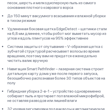
песок, шерсть и мелкодисперсную пыль из самого
основания плотного коврового ворса
До 150 минут вакуумного всасывания и влажной уборки
в тихом режиме
Удлиненная боковая щетка EdgeDetect – щетинки стали
на 6,8 мм длиннее, чтобы робот мог выметать мусор из
углов и вдоль плинтусов на 95% эффективнее
Система защиты от спутывания – V-образная щетка с
зубчатой структурой расчесывает волосы во время
вращения, поэтому вам не придется еженедельно
чистить валик вручную
Навигация Smart Pathfinder – лазерная система строит
детальную карту дома уже после первого запуска,
безошибочно распознавая более 30 типов объектов на
полу
Гибридная уборка 2-в-1 – устройство одновременно
собирает пыль и протирает пол влажной микрофиброй,
не оставляя разводов или лишней влаги
32 уровня регулировки подачи воды и автоматическое