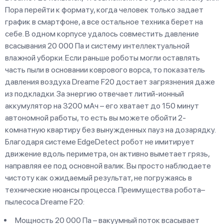
Пора перейти к формату, когда человек только задает
график в смартфоне, а все остальное техника берет на
себе. В одном корпусе удалось совместить давление
всасывания 20 000 Па и систему интеллектуальной
влажной уборки. Если раньше роботы могли оставлять
часть пыли в основании коврового ворса, то показатель
давления воздуха Dreame F20 достает загрязнения даже
из подкладки. За энергию отвечает литий-ионный
аккумулятор на 3200 мАч – его хватает до 150 минут
автономной работы, то есть вы можете обойти 2-
комнатную квартиру без вынужденных пауз на дозарядку.
Благодаря системе EdgeDetect робот не имитирует
движение вдоль периметра, он активно выметает грязь,
направляя ее под основной валик. Вы просто наблюдаете
чистоту как ожидаемый результат, не погружаясь в
технические нюансы процесса. Преимущества робота–
пылесоса Dreame F20:
Мощность 20 000 Па – вакуумный поток всасывает