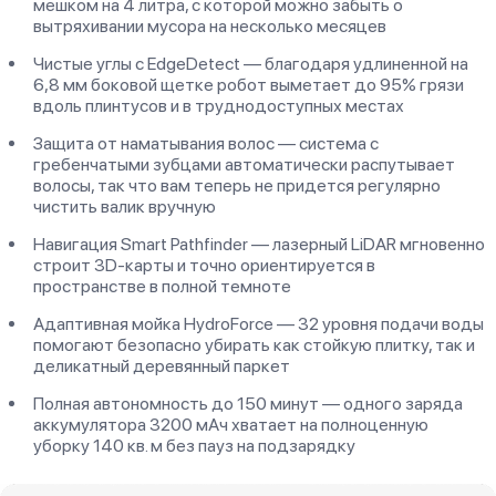
мешком на 4 литра, с которой можно забыть о
вытряхивании мусора на несколько месяцев
Чистые углы с EdgeDetect — благодаря удлиненной на
6,8 мм боковой щетке робот выметает до 95% грязи
вдоль плинтусов и в труднодоступных местах
Защита от наматывания волос — система с
гребенчатыми зубцами автоматически распутывает
волосы, так что вам теперь не придется регулярно
чистить валик вручную
Навигация Smart Pathfinder — лазерный LiDAR мгновенно
строит 3D-карты и точно ориентируется в
пространстве в полной темноте
Адаптивная мойка HydroForce — 32 уровня подачи воды
помогают безопасно убирать как стойкую плитку, так и
деликатный деревянный паркет
Полная автономность до 150 минут — одного заряда
аккумулятора 3200 мАч хватает на полноценную
уборку 140 кв. м без пауз на подзарядку