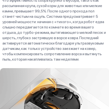
что эффективность сбора крупного мусора, такого как
рассыпанная крупа, сухой корм для животных или мелкие
камни, превышает 99,5%. После одного прохода пол
станет чистым на ощупь. Система предусматривает 5
уровней мощности: начиная с «тихого», когда робот едва
слышно передвигается по комнате во время вашего
отдыха, до турбо-режима, вытягивающего мелкий песок и
шерсть, глубоко застрявшую в ворсе ковра. Последний
активируется автоматически благодаря ультразвуковым
датчикам, как только устройство заезжает на ковер,
чтобы компенсировать сопротивление ворса и вытянуть
пыль, которая накапливалась там неделями.