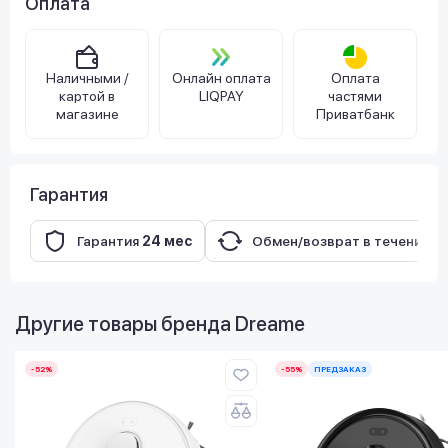
Оплата
Наличными /
Онлайн оплата
Оплата
картой в
LIQPAY
частями
магазине
Приватбанк
Гарантия
Гарантия
24 мес
Обмен/возврат в течение
3
Другие товары бренда
Dreame
-52%
-55%
ПРЕДЗАКАЗ