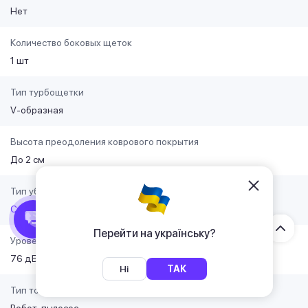
Нет
Количество боковых щеток
1 шт
Тип турбощетки
V-образная
Высота преодоления коврового покрытия
До 2 см
Тип уборки
Сухая
Влажная
Перейти на українську?
Уровень шума
76 дБ
Ні
ТАК
Тип товара