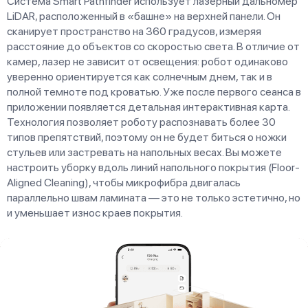
Система Smart Pathfinder использует лазерный дальномер
LiDAR, расположенный в «башне» на верхней панели. Он
сканирует пространство на 360 градусов, измеряя
расстояние до объектов со скоростью света. В отличие от
камер, лазер не зависит от освещения: робот одинаково
уверенно ориентируется как солнечным днем, так и в
полной темноте под кроватью. Уже после первого сеанса в
приложении появляется детальная интерактивная карта.
Технология позволяет роботу распознавать более 30
типов препятствий, поэтому он не будет биться о ножки
стульев или застревать на напольных весах. Вы можете
настроить уборку вдоль линий напольного покрытия (Floor-
Aligned Cleaning), чтобы микрофибра двигалась
параллельно швам ламината — это не только эстетично, но
и уменьшает износ краев покрытия.