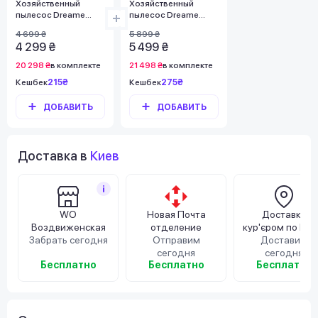
Хозяйственный
Хозяйственный
пылесос Dreame
пылесос Dreame
DF10
DF10 Pro
4 699 ₴
5 899 ₴
4 299 ₴
5 499 ₴
20 298 ₴
в комплекте
21 498 ₴
в комплекте
Кешбек
215₴
Кешбек
275₴
ДОБАВИТЬ
ДОБАВИТЬ
Доставка в
Киев
WO
Новая Почта
Доставка
Воздвиженская
отделение
кур'єром по Киє
Забрать сегодня
Отправим
Доставим
сегодня
сегодня
Бесплатно
Бесплатно
Бесплатно