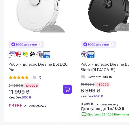
300₴ за отзыв
300₴ за отзыв
Робот-пылесос Dreame Bot D20
Робот-пылесос Dreame Bo
Pro
Black (RLF41GA-Bl)
Оставить отзыв
5
19 999 ₴
-11 000 ₴
24 999 ₴
-13 000 ₴
8 999 ₴
11 999 ₴
Кешбек
450 ₴
Кешбек
600 ₴
8 999 ₴ по предзаказу
11 499 ₴
по промокоду
Доступен до
15.10.26
Доставим 22.10.26
Бесплат