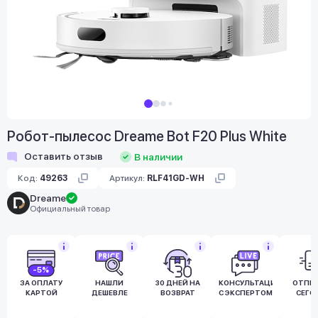
Робот-пылесос Dreame Bot F20 Plus White
Оставить отзыв
В наличии
Код:
49263
Артикул:
RLF41GD-WH
Dreame
Официальный товар
-5%
ЗА ОПЛАТУ
НАШЛИ
30 ДНЕЙ НА
КОНСУЛЬТАЦИЯ
ОТПР
КАРТОЙ
ДЕШЕВЛЕ
ВОЗВРАТ
С ЭКСПЕРТОМ
СЕГО