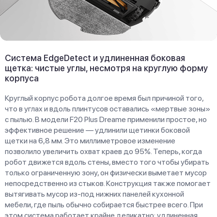
Система EdgeDetect и удлиненная боковая
щетка: чистые углы, несмотря на круглую форму
корпуса
Круглый корпус робота долгое время был причиной того,
что в углах и вдоль плинтусов оставались «мертвые зоны»
с пылью. В модели F20 Plus Dreame применили простое, но
эффективное решение — удлинили щетинки боковой
щетки на 6,8 мм. Это миллиметровое изменение
позволило увеличить охват краев до 95%. Теперь, когда
робот движется вдоль стены, вместо того чтобы убирать
только ограниченную зону, он физически выметает мусор
непосредственно из стыков. Конструкция также помогает
вытягивать мусор из-под нижних панелей кухонной
мебели, где пыль обычно собирается быстрее всего. При
этом система работает крайне деликатно: удлиненная