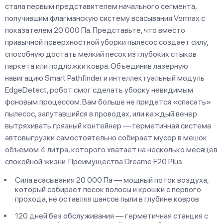
стала первым представителем начального сегмента,
получившим флагманскую систему всасывания Vormax с
показателем 20 000 Па. Представьте, что вместо
привычной поверхностной уборки пылесос создает силу,
способную достать мелкий песок из глубоких стыков
паркета или подложки ковра. Объединив лазерную
навигацию Smart Pathfinder и интеллектуальный модуль
EdgeDetect, робот смог сделать уборку невидимым
фоновым процессом. Вам больше не придется «спасать»
пылесос, запутавшийся в проводах, или каждый вечер
вытряхивать грязный контейнер — герметичная система
автовыгрузки самостоятельно собирает мусор в мешок
объемом 4 литра, которого хватает на несколько месяцев
спокойной жизни. Преимущества Dreame F20 Plus:
Сила всасывания 20 000 Па — мощный поток воздуха,
который собирает песок волосы и крошки с первого
прохода, не оставляя шансов пыли в глубине ковров
120 дней без обслуживания — герметичная станция с