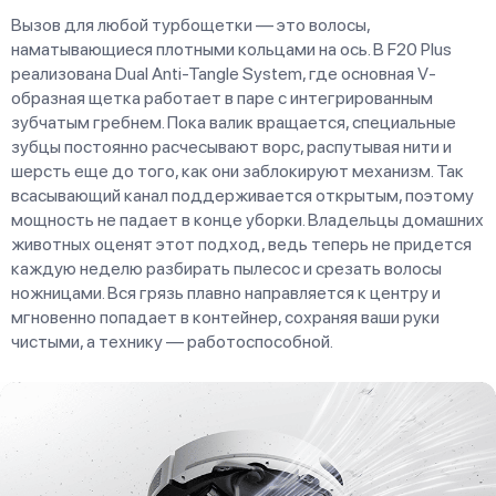
Вызов для любой турбощетки — это волосы,
наматывающиеся плотными кольцами на ось. В F20 Plus
реализована Dual Anti-Tangle System, где основная V-
образная щетка работает в паре с интегрированным
зубчатым гребнем. Пока валик вращается, специальные
зубцы постоянно расчесывают ворс, распутывая нити и
шерсть еще до того, как они заблокируют механизм. Так
всасывающий канал поддерживается открытым, поэтому
мощность не падает в конце уборки. Владельцы домашних
животных оценят этот подход, ведь теперь не придется
каждую неделю разбирать пылесос и срезать волосы
ножницами. Вся грязь плавно направляется к центру и
мгновенно попадает в контейнер, сохраняя ваши руки
чистыми, а технику — работоспособной.