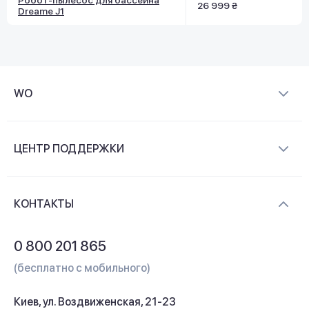
Робот-пылесос для бассейна
26 999 ₴
Dreame J1
WO
О компании
ЦЕНТР ПОДДЕРЖКИ
Новости и видеообзоры
Доставка и оплата
Контакты
КОНТАКТЫ
Обмен и возврат
Вопросы и ответы
0 800 201 865
Гарантия и сервис
(бесплатно с мобильного)
Кредит
Киев, ул. Воздвиженская, 21-23