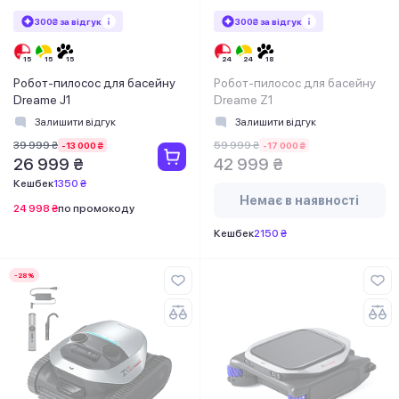
300₴ за відгук
300₴ за відгук
Робот-пилосос для басейну
Робот-пилосос для басейну
Dreame J1
Dreame Z1
Залишити відгук
Залишити відгук
39 999 ₴
59 999 ₴
-13 000 ₴
-17 000 ₴
26 999 ₴
42 999 ₴
Кешбек
1350 ₴
Немає в наявності
24 998 ₴
по промокоду
Кешбек
2150 ₴
-28%