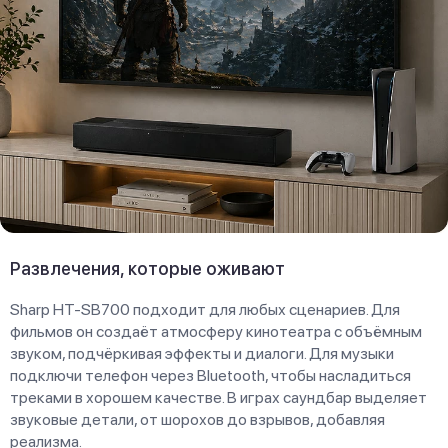
Развлечения, которые оживают
Sharp HT-SB700 подходит для любых сценариев. Для
фильмов он создаёт атмосферу кинотеатра с объёмным
звуком, подчёркивая эффекты и диалоги. Для музыки
подключи телефон через Bluetooth, чтобы насладиться
треками в хорошем качестве. В играх саундбар выделяет
звуковые детали, от шорохов до взрывов, добавляя
реализма.