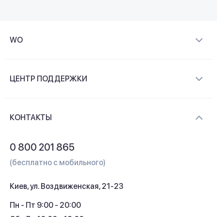
WO
О компании
ЦЕНТР ПОДДЕРЖКИ
Новости и видеообзоры
Доставка и оплата
Контакты
КОНТАКТЫ
Обмен и возврат
Вопросы и ответы
0 800 201 865
Гарантия и сервис
(бесплатно с мобильного)
Кредит
Киев, ул. Воздвиженская, 21-23
Кэшбек
Пн - Пт 9:00 - 20:00