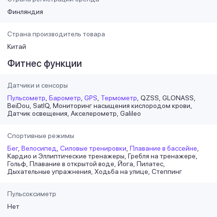
Финляндия
Страна производитель товара
Китай
Фитнес функции
Датчики и сенсоры
Пульсометр
Барометр
GPS
Термометр
QZSS
GLONASS
BeiDou
SatIQ
Мониторинг насыщения кислородом крови
Датчик освещения
Акселерометр
Galileo
Спортивные режимы
Бег
Велосипед
Силовые тренировки
Плавание в бассейне
Кардио и Эллиптические тренажеры
Гребля на тренажере
Гольф
Плавание в открытой воде
Йога
Пилатес
Дыхательные упражнения
Ходьба на улице
Степпинг
Пульсоксиметр
Нет