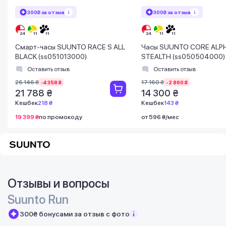
300₴ за отзыв
300₴ за отзыв
Смарт-часы SUUNTO RACE S ALL
Часы SUUNTO CORE ALP
BLACK (ss051013000)
STEALTH (ss050504000)
Оставить отзыв
Оставить отзыв
26 146 ₴
17 160 ₴
-4 358 ₴
-2 860 ₴
21 788 ₴
14 300 ₴
Кешбек
218 ₴
Кешбек
143 ₴
19 399 ₴
по промокоду
от 596 ₴/мес
Отзывы и вопросы
Suunto Run
300₴ бонусами за отзыв с фото