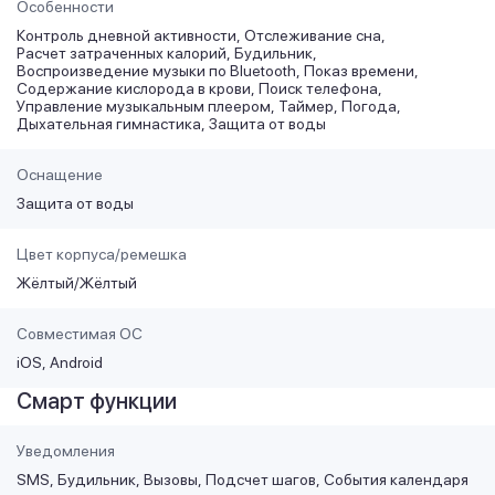
Особенности
Контроль дневной активности
Отслеживание сна
Расчет затраченных калорий
Будильник
Воспроизведение музыки по Bluetooth
Показ времени
Содержание кислорода в крови
Поиск телефона
Управление музыкальным плеером
Таймер
Погода
Дыхательная гимнастика
Защита от воды
Оснащение
Защита от воды
Цвет корпуса/ремешка
Жёлтый/Жёлтый
Совместимая ОС
iOS
Android
Смарт функции
Уведомления
SMS
Будильник
Вызовы
Подсчет шагов
События календаря