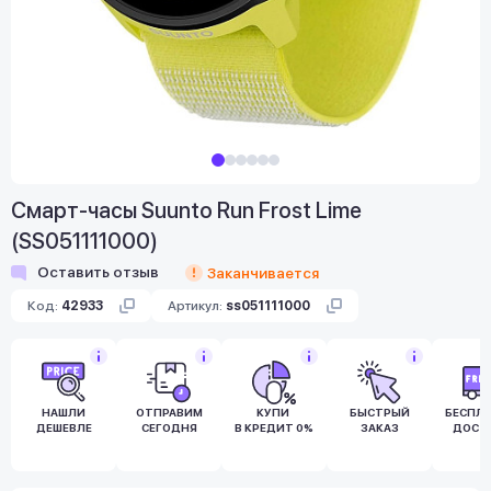
Смарт-часы Suunto Run Frost Lime
(SS051111000)
Оставить отзыв
Заканчивается
Код:
42933
Артикул:
ss051111000
НАШЛИ
ОТПРАВИМ
КУПИ
БЫСТРЫЙ
БЕСПЛ
ДЕШЕВЛЕ
СЕГОДНЯ
В КРЕДИТ 0%
ЗАКАЗ
ДОСТ