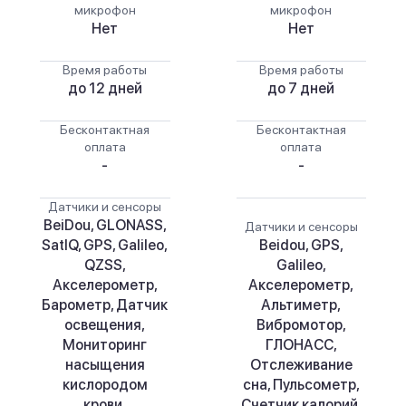
микрофон
микрофон
Нет
Нет
Время работы
Время работы
до 12 дней
до 7 дней
Бесконтактная
Бесконтактная
оплата
оплата
-
-
Датчики и сенсоры
BeiDou, GLONASS,
Датчики и сенсоры
SatIQ, GPS, Galileo,
Beidou, GPS,
QZSS,
Galileo,
Акселерометр,
Акселерометр,
Барометр, Датчик
Альтиметр,
освещения,
Вибромотор,
Мониторинг
ГЛОНАСС,
насыщения
Отслеживание
кислородом
сна, Пульсометр,
крови,
Счетчик калорий,