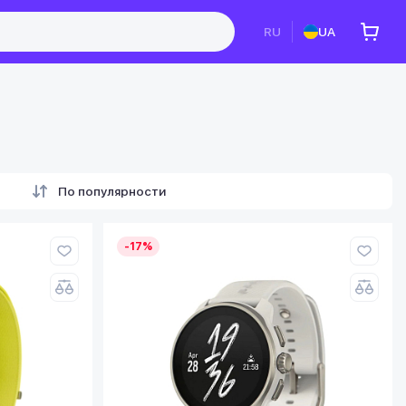
RU
UA
По популярности
-17%