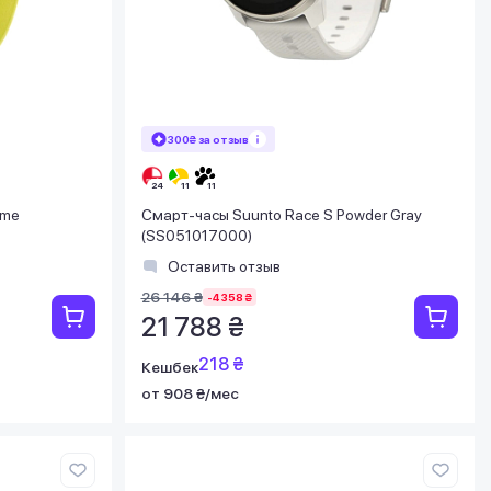
300₴ за отзыв
ime
Смарт-часы Suunto Race S Powder Gray
(SS051017000)
Оставить отзыв
26 146 ₴
-4 358 ₴
21 788 ₴
218 ₴
Кешбек
от 908 ₴/мес