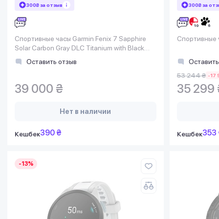
300₴ за отзыв
300₴ за от
Спортивные часы Garmin Fenix 7 Sapphire
Спортивные 
Solar Carbon Gray DLC Titanium with Black
Band
Оставить отзыв
Оставить
53 244 ₴
-17 
39 000 ₴
35 299 
Нет в наличии
390 ₴
353 
Кешбек
Кешбек
-13%