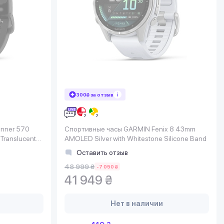
300₴ за отзыв
unner 570
Спортивные часы GARMIN Fenix 8 43mm
Translucent
AMOLED Silver with Whitestone Silicone Band
0)
Оставить отзыв
48 999 ₴
-7 050 ₴
41 949 ₴
Нет в наличии