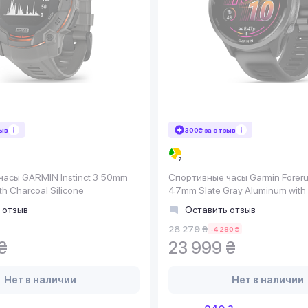
зыв
300₴ за отзыв
асы GARMIN Instinct 3 50mm
Спортивные часы Garmin Forer
th Charcoal Silicone
47mm Slate Gray Aluminum with 
Black/Black Band (010-02971-0
 отзыв
Оставить отзыв
28 279 ₴
-4 280 ₴
₴
23 999 ₴
Нет в наличии
Нет в наличии