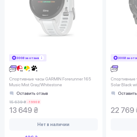
300₴ за отзыв
300₴ за от
Спортивные часы GARMIN Forerunner 165
Спортивные ч
Music Mist Gray/Whitestone
Solar Black wi
Оставить отзыв
Оставить
15 639 ₴
-1 990 ₴
13 649 ₴
22 769 
Нет в наличии