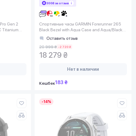
300₴ за отзыв
Pro Gen 2
Спортивные часы GARMIN Forerunner 265
 Titanium
Black Bezel with Aqua Case and Aqua/Black
Silicone Band
Оставить отзыв
20 999 ₴
-2 720 ₴
18 279 ₴
Нет в наличии
183 ₴
Кешбек
-14%