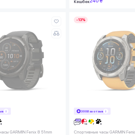
240 ₴
Кешбек
-13%
зыв
300₴ за отзыв
часы GARMIN Fenix 8 51mm
Спортивные часы GARMIN Feni