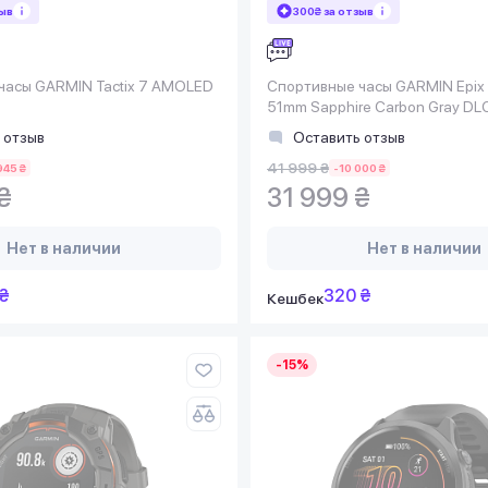
зыв
300₴ за отзыв
часы GARMIN Tactix 7 AMOLED
Спортивные часы GARMIN Epix 
51mm Sapphire Carbon Gray DLC
with Black Silicone
 отзыв
Оставить отзыв
41 999 ₴
945 ₴
-10 000 ₴
₴
31 999 ₴
Нет в наличии
Нет в наличии
₴
320 ₴
Кешбек
-15%