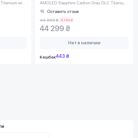
Titanium with
AMOLED Sapphire Carbon Gray DLC Titanium
with Black Silicone Band
Оставить отзыв
49 999 ₴
-5 700 ₴
44 299 ₴
Нет в наличии
443 ₴
Кешбек
ти