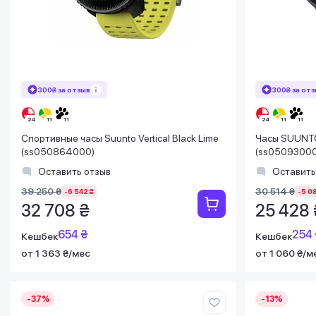
300₴ за отзыв
300₴ за от
Спортивные часы Suunto Vertical Black Lime
Часы SUUNT
(ss050864000)
(ss05093000
Оставить отзыв
Оставить
39 250 ₴
30 514 ₴
-6 542 ₴
-5 0
32 708 ₴
25 428 
654 ₴
254 
Кешбек
Кешбек
от 1 363 ₴/мес
от 1 060 ₴/м
-37%
-13%