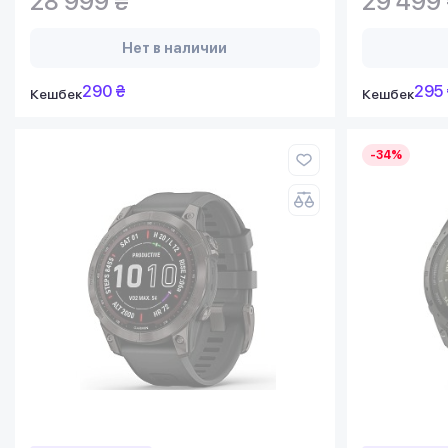
28 999 ₴
29 499
Нет в наличии
290 ₴
295 
Кешбек
Кешбек
-34%