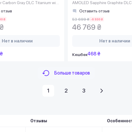
r Carbon Gray DLC Titanium with
AMOLED Sapphire Graphite DLC 
e Band
Spark Orange Silicone Band
 отзыв
Оставить отзыв
53 699 ₴
30 ₴
-6 930 ₴
 ₴
46 769 ₴
Нет в наличии
Нет в наличии
 ₴
468 ₴
Кешбек
Больше товаров
1
2
3
Отзывы
Особеннос