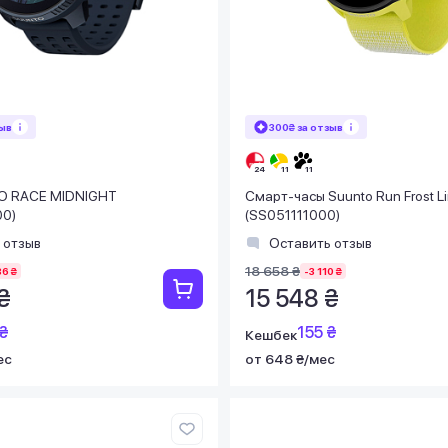
зыв
300₴ за отзыв
O RACE MIDNIGHT
Смарт-часы Suunto Run Frost L
0)
(SS051111000)
 отзыв
Оставить отзыв
18 658 ₴
86 ₴
-3 110 ₴
₴
15 548 ₴
₴
155 ₴
Кешбек
ес
от 648 ₴/мес