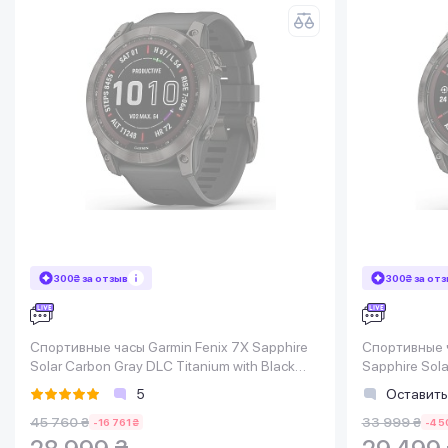
300₴ за отзыв
300₴ за от
Спортивные часы Garmin Fenix 7X Sapphire
Спортивные ч
Solar Carbon Gray DLC Titanium with Black
Sapphire Sola
Band
Black Band
5
Оставить
45 760 ₴
33 999 ₴
-16 761 ₴
-4 5